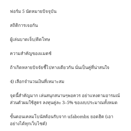
ฟอร์ม 5 นัดหมายปัจจุบัน
สถิติการเจอกัน
ผู้เล่นบาดเจ็บ/ติดโทษ
ความสำคัญของแมตช์
ถ้าเกิดหลายปัจจัยชี้ไปทางเดียวกัน นั่นเป็นคู่ที่น่าสนใจ
4) เลือกจำนวนเงินที่เหมาะสม
จุดนี้สำคัญมาก เล่นสนุกสนานๆพอควร อย่าแทงตามอารมณ์
ส่วนตัวผมใช้สูตร ลงทุนคู่ละ 3–5% ของงบประมาณทั้งหมด
ขั้นตอนเคลมโบนัสต้อนรับจาก ufabombx ยอดฮิต (เอา
อย่างได้ทุกเว็บไซต์)