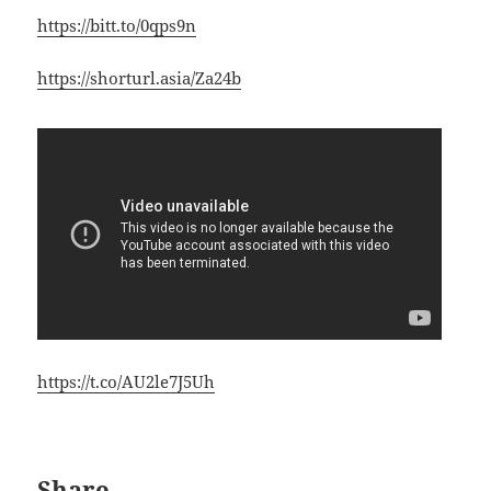
https://bitt.to/0qps9n
https://shorturl.asia/Za24b
https://t.co/AU2le7J5Uh
Share