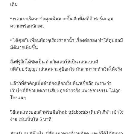
เดิม
• พวกเราเริ่มหาข้อมูลเพิ่มมากขึ้น อีกทั้งสถิติ ฟอร์มกลุ่ม
ความพร้อมนักเตะ
• ได้คุยกับเพื่อนพ้องๆเรื่องราคาน้ำ เรื่องต่อรอง ทำให้ดูบอลมี
มิติมากเพิ่มขึ้น
สิ่งที่รู้สึกได้ชัดเป็น ถ้าเกิดเล่นให้เป็น เล่นแบบมี
สติสัมปชัญญะ เล่นเฉพาะคู่ป้อมใจ มันสามารถทำเงินได้จริง
แล้วก็ที่สำคัญเป็นจำต้องเลือกเว็บที่น่าเชื่อถือ เพราะว่า
เว็บไซต์ดีช่วยลดการเสี่ยง ถูกจ่ายจริง แพงชอบธรรม ไม่ถูก
โกงแน่ๆ
วิธีเล่นแทงบอลสำหรับมือใหม่:
ufabomb
เดิมพันกีฬา เข้าใจ
ง่าย เล่นเป็นใน 5 นาที
สำหรับคนที่พึ่งเริ่ม นี่คือแนวทางที่ง่ายที่สุด และก็ใช้ได้กับทุก