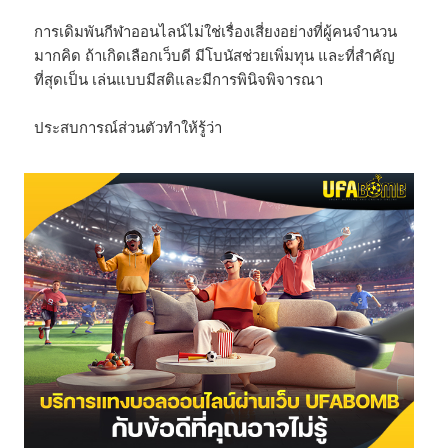
การเดิมพันกีฬาออนไลน์ไม่ใช่เรื่องเสี่ยงอย่างที่ผู้คนจำนวน
มากคิด ถ้าเกิดเลือกเว็บดี มีโบนัสช่วยเพิ่มทุน และที่สำคัญ
ที่สุดเป็น เล่นแบบมีสติและมีการพินิจพิจารณา
ประสบการณ์ส่วนตัวทำให้รู้ว่า