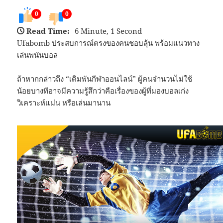
0
0
Read Time:
6 Minute, 1 Second
Ufabomb ประสบการณ์ตรงของคนชอบลุ้น พร้อมแนวทาง
เล่นพนันบอล
ถ้าหากกล่าวถึง “เดิมพันกีฬาออนไลน์” ผู้คนจำนวนไม่ใช้
น้อยบางทีอาจมีความรู้สึกว่าคือเรื่องของผู้ที่มองบอลเก่ง
วิเคราะห์แม่น หรือเล่นมานาน