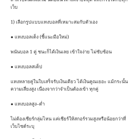
เว็บ
1) เลือกรูปแบบแทงบอลที่เหมาะสมกับตัวเอง
● แทงบอลเต็ง (ชี้แนะมือใหม่)
พนันบอล 1 คู่ ชนะก็ได้เงินเลย เข้าใจง่าย ไม่ซับซ้อน
● แทงบอลสเต็ป
แทงหลายคู่ในใบเสร็จรับเงินเดียว ได้เงินคูณเยอะ แม้กระนั้น
ความเสี่ยงสูง เนื่องจากว่าจำเป็นต้องเข้า ทุกคู่
● แทงบอลสูง–ต่ำ
ไม่ต้องเชียร์กลุ่มไหน แค่เชียร์ให้สกอร์รวมสูงหรือน้อยกว่าที่
เว็บไซต์ระบุ