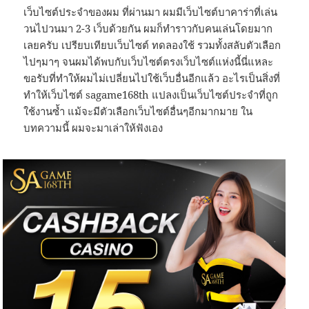
เว็บไซต์ประจำของผม ที่ผ่านมา ผมมีเว็บไซต์บาคาร่าที่เล่น
วนไปวนมา 2-3 เว็บด้วยกัน ผมก็ทำราวกับคนเล่นโดยมาก
เลยครับ เปรียบเทียบเว็บไซต์ ทดลองใช้ รวมทั้งสลับตัวเลือก
ไปๆมาๆ จนผมได้พบกับเว็บไซต์ตรงเว็บไซต์แห่งนี้นี่แหละ
ขอรับที่ทำให้ผมไม่เปลี่ยนไปใช้เว็บอื่นอีกแล้ว อะไรเป็นสิ่งที่
ทำให้เว็บไซต์ sagame168th แปลงเป็นเว็บไซต์ประจำที่ถูก
ใช้งานซ้ำ แม้จะมีตัวเลือกเว็บไซต์อื่นๆอีกมากมาย ใน
บทความนี้ ผมจะมาเล่าให้ฟังเอง