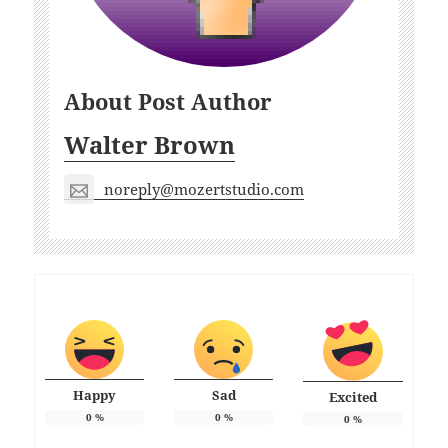
About Post Author
Walter Brown
noreply@mozertstudio.com
Happy
Sad
Excited
0
%
0
%
0
%