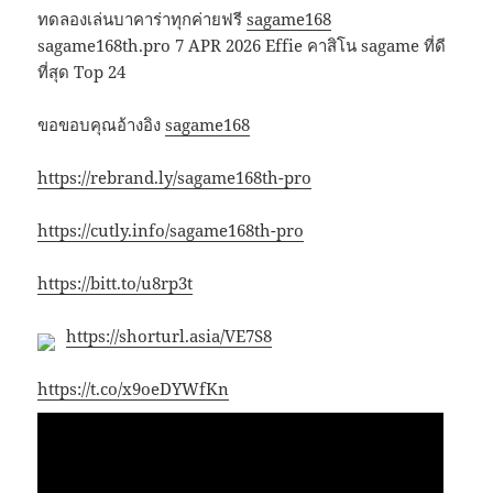
ทดลองเล่นบาคาร่าทุกค่ายฟรี
sagame168
sagame168th.pro 7 APR 2026 Effie คาสิโน sagame ที่ดี
ที่สุด Top 24
ขอขอบคุณอ้างอิง
sagame168
https://rebrand.ly/sagame168th-pro
https://cutly.info/sagame168th-pro
https://bitt.to/u8rp3t
https://shorturl.asia/VE7S8
https://t.co/x9oeDYWfKn