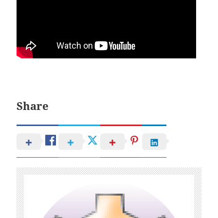
Share