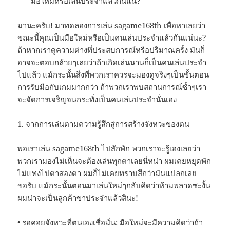
มือใหม่หรือเล่นประจำแล้วกันแน่?
มานะครับ! มาทดลองการเล่น sagame168th เพื่อหาเลยว่า
ขณะนี้คุณเป็นมือใหม่หรือเป็นคนเล่นประจำแล้วกันแน่นะ?
ถ้าหากเราดูความต่างที่ประสบการณ์หรือปริมาณครั้ง มันก็
อาจจะตอบกล้วยๆเลยว่าถ้าเกิดเล่นนานก็เป็นคนเล่นประจำ
ไปแล้ว แม้กระนั้นสิ่งที่พวกเราควรจะมองดูจริงๆเป็นขั้นตอน
การรับมือกับเกมมากกว่า ถ้าพวกเราพบสถานการณ์ซ้ำๆเรา
จะจัดการเจริญจนกระทั่งเป็นคนเล่นประจำนั่นเอง
1. จากการเล่นตามความรู้สึกสู่การสร้างจังหวะของตน
พอเราเล่น sagame168th ไปสักพัก พวกเราจะรู้เองเลยว่า
พวกเรามองไม่เห็นจะต้องเล่นทุกตาเลยนี่หน่า ผมเคยหยุดพัก
ไม่แทงไปตาสองตา ผมก็ไม่เคยทราบสึกว่ามันแปลกเลย
ขอรับ แม้กระนั้นตอนมาเล่นใหม่ๆกลับคิดว่าห้ามพลาดซะงั้น
ผมน่าจะเป็นลูกค้าขาประจำแล้วสินะ!
• รอคอยจังหวะที่ตนเองเชื่อมั่น: มือใหม่จะมีความคิดว่าถ้า