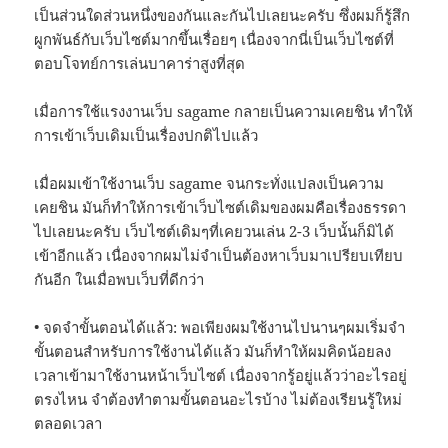
เป็นส่วนใดส่วนหนึ่งของกันและกันไปเลยนะครับ ซึ่งผมก็รู้สึก
ผูกพันธ์กับเว็บไซต์มากขึ้นเรื่อยๆ เนื่องจากนี่เป็นเว็บไซต์ที่
ตอบโจทย์การเล่นบาคาร่าสูงที่สุด
เมื่อการใช้แรงงานเว็บ sagame กลายเป็นความเคยชิน ทำให้
การเข้าเว็บเดิมเป็นเรื่องปกติไปแล้ว
เมื่อผมเข้าใช้งานเว็บ sagame จนกระทั่งแปลงเป็นความ
เคยชิน มันก็ทำให้การเข้าเว็บไซต์เดิมของผมคือเรื่องธรรดา
ไปเลยนะครับ เว็บไซต์เดิมๆที่เคยวนเล่น 2-3 เว็บนั้นก็มิได้
เข้าอีกแล้ว เนื่องจากผมไม่จำเป็นต้องหาเว็บมาเปรียบเทียบ
กันอีก ในเมื่อพบเว็บที่ดีกว่า
• จดจำขั้นตอนได้แล้ว: พอเพียงผมใช้งานไปนานๆผมเริ่มจำ
ขั้นตอนสำหรับการใช้งานได้แล้ว มันก็ทำให้ผมคิดน้อยลง
เวลาเข้ามาใช้งานหน้าเว็บไซต์ เนื่องจากรู้อยู่แล้วว่าอะไรอยู่
ตรงไหน จำต้องทำตามขั้นตอนอะไรบ้าง ไม่ต้องเรียนรู้ใหม่
ตลอดเวลา