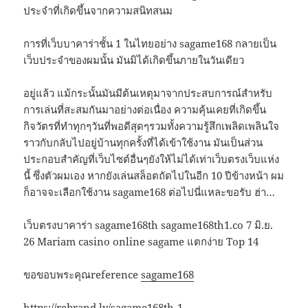
ประจำที่เกิดขึ้นจากความสนิทสนม
การที่เว็บบาคาร่าชั้น 1 ในไทยอย่าง sagame168 กลายเป็น
เว็บประจำของผมนั้น มันมิได้เกิดขึ้นภายในวันเดียว
อยู่แล้ว แม้กระนั้นมันมีต้นเหตุมาจากประสบการณ์สำหรับ
การเล่นที่สะสมกันมาอย่างต่อเนื่อง ความคุ้นเคยที่เกิดขึ้น
กิจวัตรที่ทำทุกๆวันที่พอดีสุดๆรวมทั้งความรู้สึกเพลิดเพลินใจ
ราวกับกลับไปอยู่บ้านทุกครั้งที่ได้เข้าใช้งาน มันเป็นส่วน
ประกอบสำคัญที่เว็บไซต์อื่นๆยังให้ไม่ได้เท่าเว็บตรงเว็บแห่ง
นี้ ซึ่งตัวผมเอง หากยังเล่นสล็อตถัดไปในอีก 10 ปีข้างหน้า ผม
ก็อาจจะเลือกใช้งาน sagame168 ต่อไปนี่แหละขอรับ ฮ่า…
เว็บตรงบาคาร่า sagame168th sagame168th1.co 7 มิ.ย.
26 Mariam casino online sagame แตกง่าย Top 14
ขอขอบพระคุณreference
sagame168
https://rebrand.ly/sagame168th-1