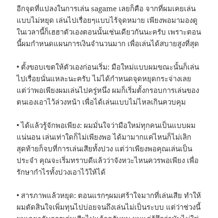
อีกจุดที่แปลงในการเล่น sagame เลยก็คือ จากที่ผมเคยเล่น
แบบไม่หยุด เล่นไปเรื่อยๆแบบไร้จุดหมาย เพียงพอมามองดู
ในเวลานี้ก็เฮฮาตัวเองตอนนั้นเช่นเดียวกันนะครับ เพราะตอน
นี้ผมกำหนดแผนการเงินจำนวนมาก เพื่อเล่นได้สบายสูงที่สุด
• ตั้งขอบเขตให้ตัวเองก่อนเริ่ม: มือใหม่แบบผมขณะนั้นก็เล่น
ไปเรื่อยนั่นแหละนะครับ ไม่ได้กำหนดจุดหยุดกระจ่างเลย
แต่ว่าพอเพียงผมเล่นไปครู่หนึ่ง ผมก็เริ่มตั้งกรอบการเล่นของ
ตนเองเอาไว้ล่วงหน้า เพื่อได้เล่นแบบไม่ไหลเกินควบคุม
• ได้แล้วรู้จักพอเพียง: ผมมั่นใจว่ามือใหม่ทุกคนเป็นแบบผม
แน่นอน เล่นเท่าใดก็ไม่เพียงพอ ได้มามากแค่ไหนก็ไม่เลิก
สุดท้ายก็จบที่การเล่นเสียทั้งปวง แต่ว่าเพียงพอคุณเล่นเป็น
ประจำ คุณจะเริ่มทราบดีแล้วว่าจังหวะไหนควรพอเพียง เพื่อ
รักษากำไรทั้งปวงเอาไว้ให้ได้
• สารภาพแล้วหยุด: ตอนแรกๆผมเศร้าใจมากที่เล่นเสีย ทำให้
ผมตัดสินใจเพิ่มทุนไปบ่อยจนถึงเล่นไม่เป็นระบบ แต่ว่าช่วงนี้