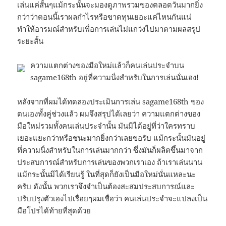
เล่นแค่สั้นๆแม้กระนั้นจะมองดูภาพรวมของตลอดวันมากยิ่ง
กว่าว่าตอนนี้เราผลกำไรหรือขาดทุนเยอะแค่ไหนกันแน่
ทำให้อารมณ์สำหรับเพื่อการเล่นไม่แกว่งไปมาตามผลสรุป
ระยะสั้น
ความแตกต่างของมือใหม่แล้วก็คนเล่นประจำบน
sagame168th อยู่ที่ความนิ่งสำหรับในการเล่นนั่นเอง!
หลังจากที่ผมได้ทดลองประเมินการเล่น sagame168th ของ
ตนเองทั้งคู่ช่วงแล้ว ผมจึงสรุปได้เลยว่า ความแตกต่างของ
มือใหม่รวมทั้งคนเล่นประจำนั้น มันมิได้อยู่ที่ว่าใครทราบ
เยอะแยะกว่าหรือชนะมากยิ่งกว่าเลยขอรับ แม้กระนั้นมันอยู่
ที่ความนิ่งสำหรับในการเล่นมากกว่า ซึ่งมันก็ผลิตขึ้นมาจาก
ประสบการณ์สำหรับการเล่นของพวกเราเอง ถ้าเราเล่นนาน
แม้กระนั้นมิได้เรียนรู้ ในที่สุดก็ยังเป็นมือใหม่นั่นแหละนะ
ครับ ดังนั้น พวกเราจึงจำเป็นต้องสะสมประสบการณ์และ
ปรับปรุงตัวเองไปเรื่อยๆผมเชื่อว่า คนเล่นประจำจะแปลงเป็น
มือโปรได้ท้ายที่สุดด้วย