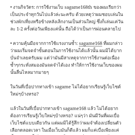
• งานกิจวัตร: การใช้งานเว็บ sagame168th ของผมเรียกว่า
เป็นประจำทุกวันไปแล้วล่ะนะครับ ด้วยเหตุว่าผมชอบเล่นใน
ช่วงพักเที่ยงหรือข้างหลังเลิกงานเป็นส่วนใหญ่ ซึ่งก็เล่นแค่วัน
ละ 1-2 ครั้งต่อวันเพียงแค่นั้น ถือได้ว่าเป็นการผ่อนคลายไป
• ความคุ้นมือจากการใช้แรงงานซ้ำ:
sagame168
ที่ผมกล่าว
ว่าผมเริ่มจดจำขั้นตอนในการใช้งานได้แล้วนั้น ผมมิได้บาก
บั่นจำเลยครับผม แต่ว่ามันมีสาเหตุจากการใช้งานต่อเนื่อง
ซ้ำๆกระทั่งสมองมันจดจำได้เอง ทำให้การใช้งานเว็บของผม
นั้นลื่นไหลมากมายๆ
ในวันที่เบื่อปากทางเข้า sagame ไม่ได้อยากเรียนรู้เว็บไซต์
ใหม่ๆบ้างหรอ?
แล้วในวันที่เบื่อปากทางเข้า sagame168 แล้ว ไม่ได้อยาก
ต้องการเรียนรู้เว็บใหม่ๆบ้างหรอ? แน่ๆว่า มันมีวันที่ผมเบื่อ
เว็บไซต์แบบเดียวกัน แต่ผมมิได้รู้สึกว่าผมจำต้องเปลี่ยนตัว
เลือกตลอดเวลา ในเมื่อเว็บมันก็ดีแล้ว ผมก็แค่เบื่อเพียงแค่