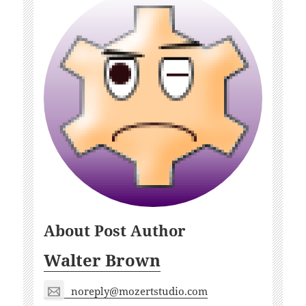
About Post Author
Walter Brown
noreply@mozertstudio.com