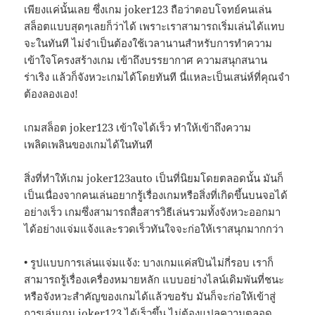
เพียงแค่นั้นเลย ซึ่งเกม joker123 ถือว่าตอบโจทย์คนเล่น
สล็อตแบบสุดๆเลยก็ว่าได้ เพราะเราสามารถเริ่มเล่นได้แทบ
จะในทันที ไม่จำเป็นต้องใช้เวลานานสำหรับการทำความ
เข้าใจโครงสร้างเกม เข้าถึงบรรยากาศ ความสนุกสนาน
ร่าเริง แล้วก็จังหวะเกมได้โดยทันที นี่แหละเป็นเสน่ห์ที่คุณจำ
ต้องลองเอง!
เกมสล็อต joker123 เข้าใจได้เร็ว ทำให้เข้าถึงความ
เพลิดเพลินของเกมได้ในทันที
สิ่งที่ทำให้เกม joker123auto เป็นที่นิยมโดยตลอดนั้น มันก็
เป็นเนื่องจากคนเล่นอยากรู้เรื่องเกมหรือสิ่งที่เกิดขึ้นบนจอได้
อย่างเร็ว เกมซึ่งสามารถสื่อสารวิธีเล่นรวมทั้งจังหวะออกมา
ได้อย่างแจ่มแจ้งและรวดเร็วทันใจจะก่อให้เราสนุกมากกว่า
• รูปแบบการเล่นแจ่มแจ้ง: บางเกมแค่สปินไม่กี่รอบ เราก็
สามารถรู้เรื่องเครื่องหมายหลัก แบบอย่างไลน์เดิมพันที่ชนะ
หรือจังหวะสำคัญของเกมได้แล้วขอรับ มันก็จะก่อให้เข้าสู่
การเล่นเกม joker123 ได้เร็วขึ้น ไม่ต้องแปลความตลอด