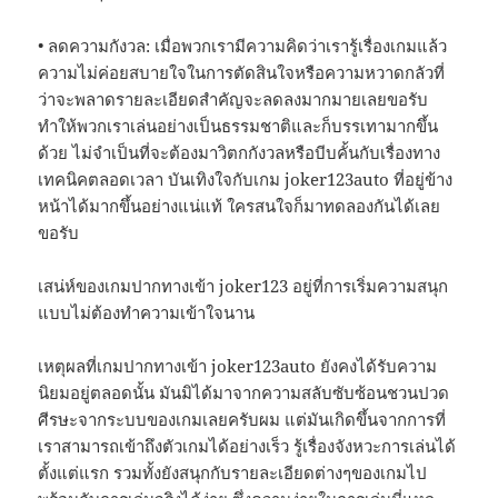
• ลดความกังวล: เมื่อพวกเรามีความคิดว่าเรารู้เรื่องเกมแล้ว
ความไม่ค่อยสบายใจในการตัดสินใจหรือความหวาดกลัวที่
ว่าจะพลาดรายละเอียดสำคัญจะลดลงมากมายเลยขอรับ
ทำให้พวกเราเล่นอย่างเป็นธรรมชาติและก็บรรเทามากขึ้น
ด้วย ไม่จำเป็นที่จะต้องมาวิตกกังวลหรือบีบคั้นกับเรื่องทาง
เทคนิคตลอดเวลา บันเทิงใจกับเกม joker123auto ที่อยู่ข้าง
หน้าได้มากขึ้นอย่างแน่แท้ ใครสนใจก็มาทดลองกันได้เลย
ขอรับ
เสน่ห์ของเกมปากทางเข้า joker123 อยู่ที่การเริ่มความสนุก
แบบไม่ต้องทำความเข้าใจนาน
เหตุผลที่เกมปากทางเข้า joker123auto ยังคงได้รับความ
นิยมอยู่ตลอดนั้น มันมิได้มาจากความสลับซับซ้อนชวนปวด
ศีรษะจากระบบของเกมเลยครับผม แต่มันเกิดขึ้นจากการที่
เราสามารถเข้าถึงตัวเกมได้อย่างเร็ว รู้เรื่องจังหวะการเล่นได้
ตั้งแต่แรก รวมทั้งยังสนุกกับรายละเอียดต่างๆของเกมไป