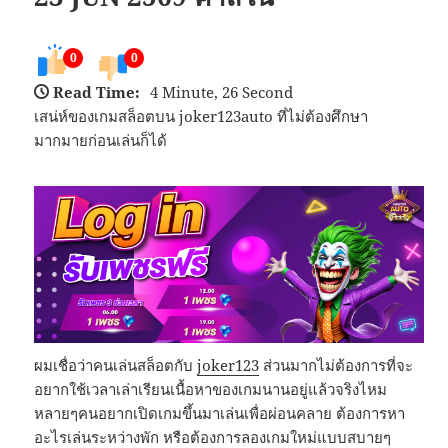
0
0
Read Time:
4 Minute, 26 Second
เสน่ห์ของเกมสล็อตบน joker123auto ที่ไม่ต้องศึกษา
มากมายก่อนเล่นก็ได้
ผมเชื่อว่าคนเล่นสล็อตกับ
joker123
ส่วนมากไม่ต้องการที่จะ
อยากใช้เวลาเล่าเรียนเนื้อหาของเกมนานอยู่แล้วจริงไหม
หลายๆคนอยากเปิดเกมขึ้นมาเล่นเพื่อผ่อนคลาย ต้องการหา
อะไรเล่นระหว่างพัก หรือต้องการลองเกมใหม่แบบสบายๆ