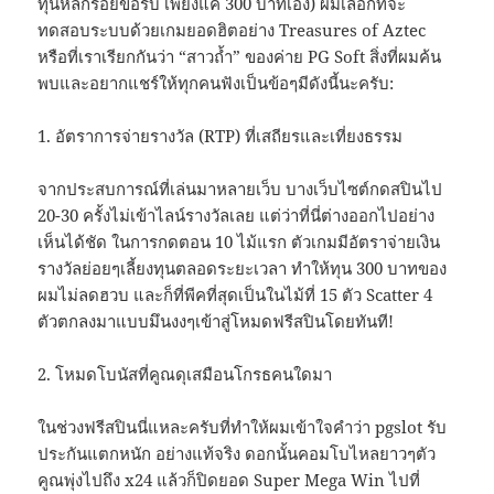
ทุนหลักร้อยขอรับ เพียงแค่ 300 บาทเอง) ผมเลือกที่จะ
ทดสอบระบบด้วยเกมยอดฮิตอย่าง Treasures of Aztec
หรือที่เราเรียกกันว่า “สาวถ้ำ” ของค่าย PG Soft สิ่งที่ผมค้น
พบและอยากแชร์ให้ทุกคนฟังเป็นข้อๆมีดังนี้นะครับ:
1. อัตราการจ่ายรางวัล (RTP) ที่เสถียรและเที่ยงธรรม
จากประสบการณ์ที่เล่นมาหลายเว็บ บางเว็บไซต์กดสปินไป
20-30 ครั้งไม่เข้าไลน์รางวัลเลย แต่ว่าที่นี่ต่างออกไปอย่าง
เห็นได้ชัด ในการกดตอน 10 ไม้แรก ตัวเกมมีอัตราจ่ายเงิน
รางวัลย่อยๆเลี้ยงทุนตลอดระยะเวลา ทำให้ทุน 300 บาทของ
ผมไม่ลดฮวบ และก็ที่พีคที่สุดเป็นในไม้ที่ 15 ตัว Scatter 4
ตัวตกลงมาแบบมึนงงๆเข้าสู่โหมดฟรีสปินโดยทันที!
2. โหมดโบนัสที่คูณดุเสมือนโกรธคนใดมา
ในช่วงฟรีสปินนี่แหละครับที่ทำให้ผมเข้าใจคำว่า pgslot รับ
ประกันแตกหนัก อย่างแท้จริง ดอกนั้นคอมโบไหลยาวๆตัว
คูณพุ่งไปถึง x24 แล้วก็ปิดยอด Super Mega Win ไปที่