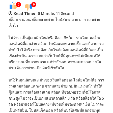
0
0
Read Time:
6 Minute, 11 Second
สล็อต รวมเกมสล็อตแตกง่าย โบนัสมากมาย ฝาก-ถอนง่าย
เร็วไว
ไม่ว่าจะเป็นผู้เล่นมือใหม่หรือมืออาชีพก็ต่างสนใจเกมสล็อต
ออนไลน์ที่เล่นง่าย สล็อต โบนัสแตกหลายครั้ง และก็สามารถ
ทำกำไรได้จริง การเลือกเว็บไซต์สล็อตออนไลน์ที่ดีก็เลยเป็น
เรื่องจำเป็น เพราะเหตุว่าเว็บไซต์ที่มีคุณภาพไม่เพียงแค่ให้
บริการเกมที่หลากหลาย แต่ว่ายังมอบความสะดวกสบายใน
ประเด็นการฝาก-เบิกเงินที่เร็วทันใจ
หนึ่งในคุณลักษณะเด่นของเว็บสล็อตออนไลน์ยุคใหม่คือ การ
รวมเกมสล็อตแตกง่าย จากหลายค่ายเกมชั้นแนวหน้า ทำให้
ผู้เล่นสามารถเลือกเล่นเกม สล็อต ที่ชอบพอรวมทั้งมีโอกาส
ชนะสูง ไม่ว่าจะเป็นเกมแนวคลาสสิก 3 รีล หรือสล็อตวิดีโอ 5
รีล พร้อมฟีเจอร์โบนัสต่างๆที่ช่วยเพิ่มช่องทางทำเงิน ไม่ว่าจะ
เป็นฟรีสปิน, โบนัสแจ็คพอต หรือฟีพบร์พิเศษที่แตกง่ายทุก