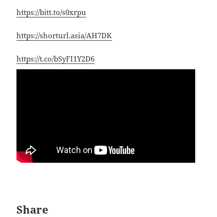
https://bitt.to/s0xrpu
https://shorturl.asia/AH7DK
https://t.co/bSyFI1Y2D6
Share