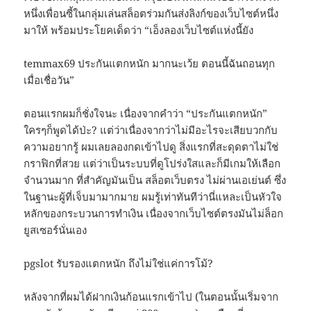
หนึ่งเพื่อนซี้ในกลุ่มเล่นสล็อตร่วมกันส่งลิงก์ของเว็บไซต์หนึ่ง
มาให้ พร้อมประโยคเด็ดว่า “เอ็งลองเว็บไซต์แห่งนี้ยัง
temmax69 ประกันแตกหนัก มากนะเว้ย ตอนนี้ฉันถอนทุก
เมื่อเชื่อวัน”
ตอนแรกผมก็ชั่งใจนะ เนื่องจากคำว่า “ประกันแตกหนัก”
ใครๆก็พูดได้ป่ะ? แต่ว่าเนื่องจากว่าไม่มีอะไรจะเสียบวกกับ
ความอยากรู้ ผมเลยลองกดเข้าไปดู สิ่งแรกที่สะดุดตาไม่ใช่
กราฟิกที่สวย แต่ว่าเป็นระบบที่ดูโปร่งใสและก็มีเกมให้เลือก
จำนวนมาก ที่สำคัญมันเป็น สล็อตเว็บตรง ไม่ผ่านเอเย่นต์ ซึ่ง
ในฐานะผู้ที่เจ็บมามากมาย ผมรู้เท่าทันทีว่านี่แหละเป็นหัวใจ
หลักของกระบวนการทำเงิน เนื่องจากเว็บไซต์ตรงมันไม่ล็อก
ยูสเซอร์นั่นเอง
pgslot รับรองแตกหนัก ถึงไม่ใช่แค่การโม้?
หลังจากที่ผมได้ฝากเงินก้อนแรกเข้าไป (ในตอนนั้นเริ่มจาก