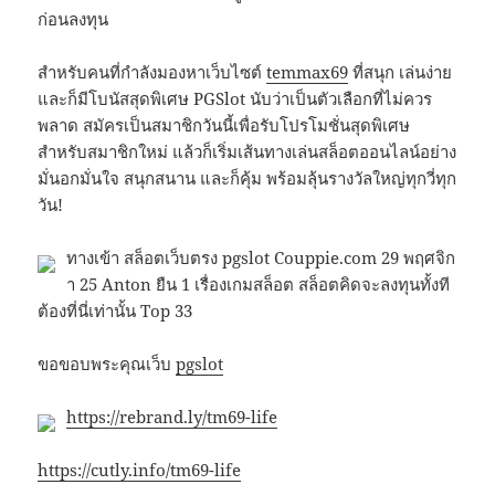
ก่อนลงทุน
สำหรับคนที่กำลังมองหาเว็บไซต์
temmax69
ที่สนุก เล่นง่าย
และก็มีโบนัสสุดพิเศษ PGSlot นับว่าเป็นตัวเลือกที่ไม่ควร
พลาด สมัครเป็นสมาชิกวันนี้เพื่อรับโปรโมชั่นสุดพิเศษ
สำหรับสมาชิกใหม่ แล้วก็เริ่มเส้นทางเล่นสล็อตออนไลน์อย่าง
มั่นอกมั่นใจ สนุกสนาน และก็คุ้ม พร้อมลุ้นรางวัลใหญ่ทุกวี่ทุก
วัน!
ทางเข้า สล็อตเว็บตรง pgslot Couppie.com 29 พฤศจิก
า 25 Anton ยืน 1 เรื่องเกมสล็อต สล็อตคิดจะลงทุนทั้งที
ต้องที่นี่เท่านั้น Top 33
ขอขอบพระคุณเว็บ
pgslot
https://rebrand.ly/tm69-life
https://cutly.info/tm69-life