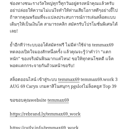
ช่องทางชนะรางวัลใหญ่ทุกวี่ทุกวันอยู่ตรงหน้าคุณแล้วครับ
อย่าปล่อยให้ความไม่แน่ใจทำให้ท่านเสียโอกาสดีๆอย่างงี้ไป
ถ้าหากคุณพร้อมที่จะแปลงประสบการณ์การเล่นสล็อตแบบ
เดิมๆให้เป็นเงินโต สามารถคลิก สมัครรับโปรโมชั่นพิเศษได้
เลย!
ย้ำอีกทีว่าระบบออโต้สมัครฟรี ไม่มีค่าใช้จ่าย temmax69
ทดลองเปิดใจมองสักหนึ่งครั้ง แล้วคุณจะรู้ว่าคำว่า “แตก
หนัก” ของจริงมันฟินมากแค่ไหน! ขอให้ทุกคนโชคดี แจ็ค
พอตแตกกระจายกันถ้วนหน้าขอรับ!
สล็อตออนไลน์ เข้าสู่ระบบ
temmax69
temmax69.work 3
AUG 69 Caryn เกมคาสิโนสนุกๆ pgslotไม่ล็อคยูส Top 39
ขอขอบคุณwebsite
temmax69
https://rebrand.ly/temmax69_work
https://cutly.info/temmax69_work