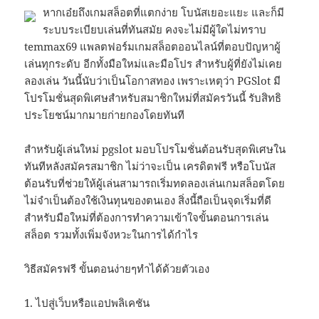
หากเอ๋ยถึงเกมสล็อตที่แตกง่าย โบนัสเยอะแยะ และก็มี
ระบบระเบียบเล่นที่ทันสมัย คงจะไม่มีผู้ใดไม่ทราบ
temmax69 แพลตฟอร์มเกมสล็อตออนไลน์ที่ตอบปัญหาผู้
เล่นทุกระดับ อีกทั้งมือใหม่และมือโปร สำหรับผู้ที่ยังไม่เคย
ลองเล่น วันนี้นับว่าเป็นโอกาสทอง เพราะเหตุว่า PGSlot มี
โปรโมชั่นสุดพิเศษสำหรับสมาชิกใหม่ที่สมัครวันนี้ รับสิทธิ
ประโยชน์มากมายก่ายกองโดยทันที
สำหรับผู้เล่นใหม่ pgslot มอบโปรโมชั่นต้อนรับสุดพิเศษใน
ทันทีหลังสมัครสมาชิก ไม่ว่าจะเป็น เครดิตฟรี หรือโบนัส
ต้อนรับที่ช่วยให้ผู้เล่นสามารถเริ่มทดลองเล่นเกมสล็อตโดย
ไม่จำเป็นต้องใช้เงินทุนของตนเอง สิ่งนี้ถือเป็นจุดเริ่มที่ดี
สำหรับมือใหม่ที่ต้องการทำความเข้าใจขั้นตอนการเล่น
สล็อต รวมทั้งเพิ่มจังหวะในการได้กำไร
วิธีสมัครฟรี ขั้นตอนง่ายๆทำได้ด้วยตัวเอง
1. ไปสู่เว็บหรือแอปพลิเคชัน