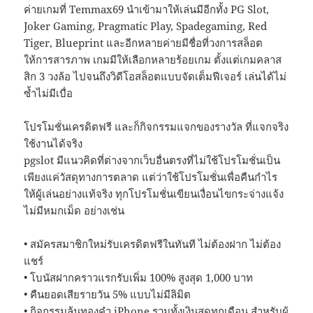
ค่ายเกมที่ Temmax69 นำเข้ามาให้เล่นมีอีกทั้ง PG Slot,
Joker Gaming, Pragmatic Play, Spadegaming, Red
Tiger, Blueprint และอีกหลายค่ายมีชื่อที่วงการสล็อต
ให้การสารภาพ เกมมีให้เลือกหลายร้อยเกม ตั้งแต่เกมคลาส
สิก 3 วงล้อ ไปจนถึงวิดีโอสล็อตแบบจัดเต็มฟีเจอร์ เล่นได้ไม่
ซ้ำไม่มีเบื่อ
โปรโมชั่นเครดิตฟรี และก็กิจกรรมแจกของรางวัล ที่แจกจริง
ใช้งานได้จริง
pgslot มีแนวคิดที่ต่างจากเว็บอื่นตรงที่ไม่ใช้โปรโมชั่นเป็น
เพียงแค่วัสดุทางการตลาด แต่ว่าใช้โปรโมชั่นเพื่อคืนกำไร
ให้ผู้เล่นอย่างแท้จริง ทุกโปรโมชั่นเขียนเงื่อนไขกระจ่างแจ้ง
ไม่มีหมกเม็ด อย่างเช่น
• สมัครสมาชิกใหม่รับเครดิตฟรีในทันที ไม่ต้องฝาก ไม่ต้อง
แชร์
• โบนัสฝากคราวแรกรับเพิ่ม 100% สูงสุด 1,000 บาท
• คืนยอดเสียรายวัน 5% แบบไม่มีลิมิต
• กิจกรรมลุ้นทองคำ iPhone รวมทั้งเงินสดทุกเดือน สำหรับผู้