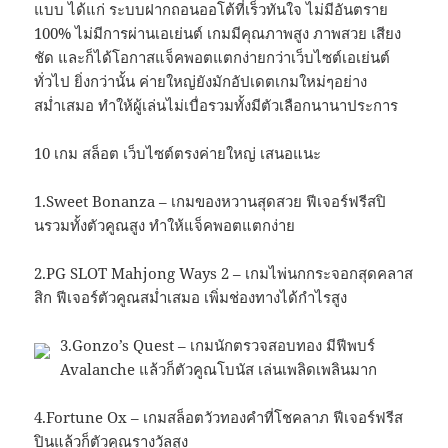
แบบ ได้แก่ ระบบฝากถอนออโต้ที่เร็วทันใจ ไม่มีอันตราย
100% ไม่มีการผ่านเอเย่นต์ เกมมีคุณภาพสูง ภาพสวย เสียง
ชัด และก็ได้โอกาสแจ็คพอตแตกง่ายกว่าเว็บไซต์เอเย่นต์
ทั่วไป ยิ่งกว่านั้น ค่ายใหญ่ยังมักอัปเดตเกมใหม่ๆอย่าง
สม่ำเสมอ ทำให้ผู้เล่นไม่เบื่อรวมทั้งมีตัวเลือกนานาประการ
10 เกม สล็อต เว็บไซต์ตรงค่ายใหญ่ เสนอแนะ
1.Sweet Bonanza – เกมของหวานสุดสวย ฟีเจอร์ฟรีสปิ
นรวมทั้งตัวคูณสูง ทำให้แจ็คพอตแตกง่าย
2.PG SLOT Mahjong Ways 2 – เกมไพ่นกกระจอกสุดคลาส
สิก ฟีเจอร์ตัวคูณสม่ำเสมอ เพิ่มช่องทางได้กำไรสูง
3.Gonzo’s Quest – เกมนักตรวจสอบทอง มีฟีพบร์
Avalanche แล้วก็ตัวคูณโบนัส เล่นเพลิดเพลินมาก
4.Fortune Ox – เกมสล็อตวัวทองคำที่โชคลาภ ฟีเจอร์ฟรีส
ปินแล้วก็ตัวคูณรางวัลสูง