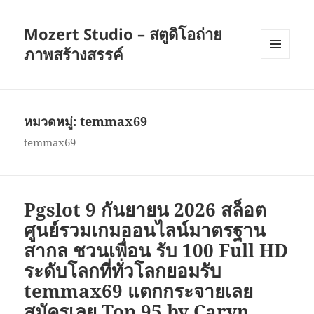
Mozert Studio – สตูดิโอถ่าย
ภาพสร้างสรรค์
เมนู
และวิด
เจ็ต
หมวดหมู่:
temmax69
temmax69
Pgslot 9 กันยายน 2026 สล็อต
ศูนย์รวมเกมออนไลน์มาตรฐาน
สากล ชวนเพื่อน รับ 100 Full HD
ระดับโลกที่ทั่วโลกยอมรับ
temmax69 แตกกระจายเลย
สมัครเลย Top 95 by Caryn