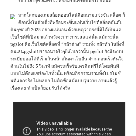
ระบบล้ำยุค สมัครไว พร้อมรับเครดิตฟรีโดยทันที
หากโลกของเกม
สล็อต
ออนไลน์คือสนามแข่งขัน สล็อต ก็
คือหนึ่งในตัวเต็งที่พร้อมจะขึ้นแท่นเว็บไซต์สล็อตอันดับ
ต้นๆของปี 2025 อย่างแน่นอน ด้วยเหตุว่าตรงนี้มิได้เป็นแค่
เว็บไซต์ที่เปิดมาแล้วหวังจะเกาะกระแสแค่นั้น แม้กระนั้น
pgslot คือเว็บไซต์สล็อตที่ “กล้าต่าง” รวมทั้ง กล้าทำ ในสิ่งที่
คนเล่นpgslotปรารถนาจริงๆยิ่งไปกว่านั้น pgslot ยังมีระบบ
ระเบียบออโต้ที่เร็วเกินหน้าเกินตาเว็บอื่น ฝาก-ถอนเร็วทันใจ
ด้านในไม่ถึง 5 วินาที สมัครเสร็จรับเครดิตฟรีได้โดยทันที
แบบไม่ต้องแชร์อะไรทั้งนั้น พร้อมกิจกรรมรวมทั้งโปรโมชั่
นที่แจกจริง ไม่หลอก ไม่ติดข้อแม้แบบวุ่นวาย อ่านแล้วรู้
เรื่องเลย ทำเป็นก็ยอมรับได้จริง