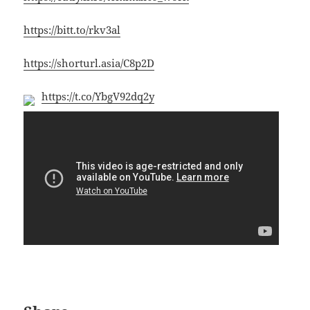
https://bitt.to/rkv3al
https://shorturl.asia/C8p2D
https://t.co/YbgV92dq2y