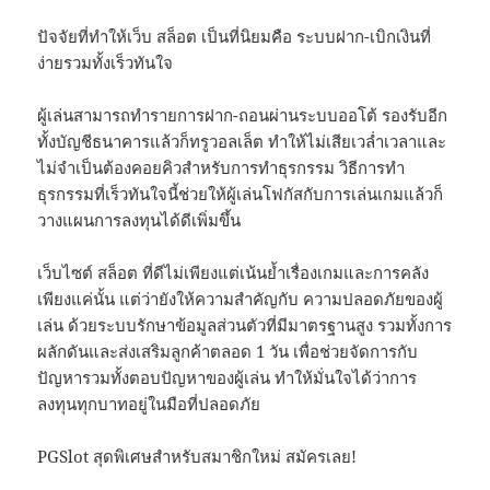
ปัจจัยที่ทำให้เว็บ สล็อต เป็นที่นิยมคือ ระบบฝาก-เบิกเงินที่
ง่ายรวมทั้งเร็วทันใจ
ผู้เล่นสามารถทำรายการฝาก-ถอนผ่านระบบออโต้ รองรับอีก
ทั้งบัญชีธนาคารแล้วก็ทรูวอลเล็ต ทำให้ไม่เสียเวล่ำเวลาและ
ไม่จำเป็นต้องคอยคิวสำหรับการทำธุรกรรม วิธีการทำ
ธุรกรรมที่เร็วทันใจนี้ช่วยให้ผู้เล่นโฟกัสกับการเล่นเกมแล้วก็
วางแผนการลงทุนได้ดีเพิ่มขึ้น
เว็บไซต์ สล็อต ที่ดีไม่เพียงแต่เน้นย้ำเรื่องเกมและการคลัง
เพียงแค่นั้น แต่ว่ายังให้ความสำคัญกับ ความปลอดภัยของผู้
เล่น ด้วยระบบรักษาข้อมูลส่วนตัวที่มีมาตรฐานสูง รวมทั้งการ
ผลักดันและส่งเสริมลูกค้าตลอด 1 วัน เพื่อช่วยจัดการกับ
ปัญหารวมทั้งตอบปัญหาของผู้เล่น ทำให้มั่นใจได้ว่าการ
ลงทุนทุกบาทอยู่ในมือที่ปลอดภัย
PGSlot สุดพิเศษสำหรับสมาชิกใหม่ สมัครเลย!