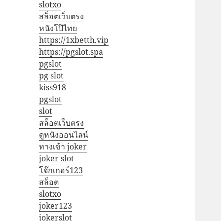
slotxo
สล็อตเว็บตรง
หนังโป๊ไทย
https://1xbetth.vip
https://pgslot.spa
pgslot
pg slot
kiss918
pgslot
slot
สล็อตเว็บตรง
ดูหนังออนไลน์
ทางเข้า joker
joker slot
โจ๊กเกอร์123
สล็อต
slotxo
joker123
jokerslot