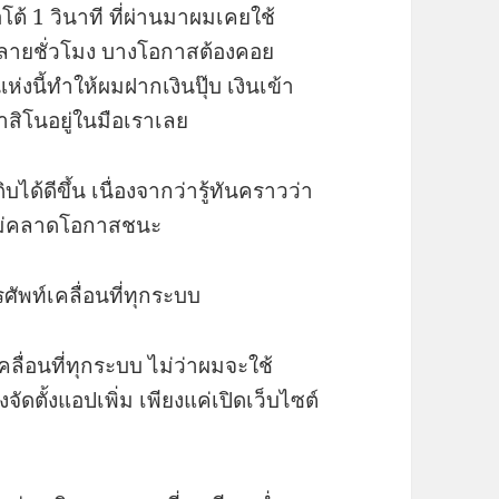
ต้ 1 วินาที ที่ผ่านมาผมเคยใช้
นหลายชั่วโมง บางโอกาสต้องคอย
งนี้ทำให้ผมฝากเงินปุ๊บ เงินเข้า
คาสิโนอยู่ในมือเราเลย
ด้ดีขึ้น เนื่องจากว่ารู้ทันคราวว่า
จ ไม่คลาดโอกาสชนะ
ัพท์เคลื่อนที่ทุกระบบ
คลื่อนที่ทุกระบบ ไม่ว่าผมจะใช้
ัดตั้งแอปเพิ่ม เพียงแค่เปิดเว็บไซต์