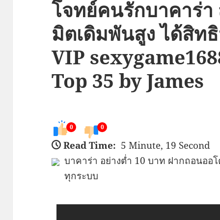
โจทย์คนรักบาคาร่า ส
มิตเดิมพันสูง ได้สิ
VIP sexygame1688 ยิ
Top 35 by James
0
0
Read Time:
5 Minute, 19 Second
บาคาร่า อย่างต่ำ 10 บาท ฝากถอนออโต้ 
ทุกระบบ