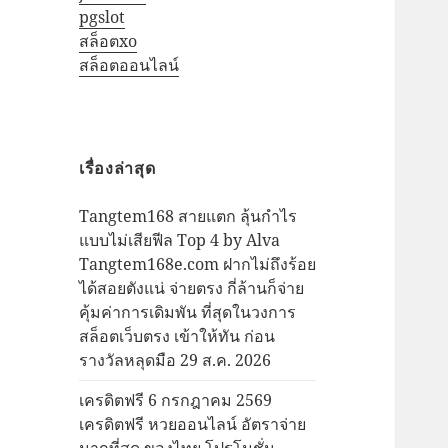
pgslot
สล็อตxo
สล็อตออนไลน์
เรื่องล่าสุด
Tangtem168 สายแตก ลุ้นกำไร
แบบไม่เสียฟีล Top 4 by Alva
Tangtem168e.com ฝากไม่ถึงร้อย
ได้สอยตังแน่ จ่ายตรง กี่ล้านก็จ่าย
คุ้มค่าการเดิมพัน ที่สุดในวงการ
สล็อตเว็บตรง เข้าให้ทัน ก่อน
รางวัลหลุดมือ 29 ส.ค. 2026
เครดิตฟรี 6 กรกฎาคม 2569
เครดิตฟรี หวยออนไลน์ อัตราจ่าย