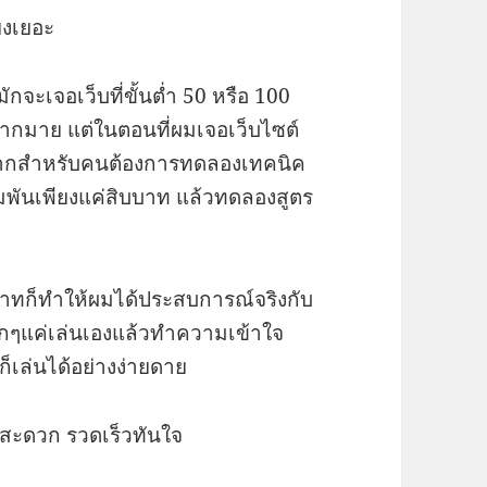
่ยงเยอะ
กจะเจอเว็บที่ขั้นต่ำ 50 หรือ 100
ินมากมาย แต่ในตอนที่ผมเจอเว็บไซต์
มากสำหรับคนต้องการทดลองเทคนิค
มพันเพียงแค่สิบบาท แล้วทดลองสูตร
 บาทก็ทำให้ผมได้ประสบการณ์จริงกับ
ากๆแค่เล่นเองแล้วทำความเข้าใจ
ก็เล่นได้อย่างง่ายดาย
สะดวก รวดเร็วทันใจ