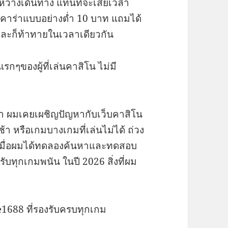
ว่างเดินทาง แทนที่จะเสียเวล่ำ
าคาร่าแบบอย่างต่ำ 10 บาท แถมได้
จและก็ท้าทายในเวลาเดียวกัน
กๆของผู้ที่เล่นคาสิโน ไม่มี
นมา ผมเคยเผชิญปัญหากับเว็บคาสิโน
้า หรือเกมบางเกมที่เล่นไม่ได้ ถ่วง
นเมื่อผมได้ทดลองค้นหาและทดสอบ
ับทุกเกมพนัน ในปี 2026 สิ่งที่ผม
688 ที่รองรับครบทุกเกม