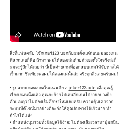
สิ่งที่แฟนคลับ โจ๊กเกอร์123 บอกกับผมตั้งแต่ก่อนผมลองเล่น
ทีแรกเลยก็คือ ถ้าหากผมได้ลองเล่นด้วยตัวเองตั้งใจจริงล่ะก็
ผมจะรู้สึกได้เลยว่า นี่เป็นค่ายเกมที่ออกแบบเกมให้จับทางได้
เร็วมาก ซึ่งเพียงพอผมได้ลองแค่นั้นล่ะ จริงทุกสิ่งเลยครับผม!
• รูปแบบเกมตลอดในแนวเดียว:
joker123auto
เมื่อคุณรู้
เรื่องเกมหนึ่งแล้ว คุณจะย้ายไปเล่นอีกเกมได้ง่ายอย่างยิ่ง
ด้วยเหตุว่าไม่ต้องเริ่มศึกษาใหม่เลยครับ ความคุ้นเคยจาก
ระบบที่ดีไซน์มาอย่างดีจะก่อให้คุณจับทางได้เร็วมาก ทำ
กำไรได้แน่ๆ
• ตำแหน่งปุ่มรวมทั้งข้อมูลใช้ง่าย: ไม่ต้องเสียเวลาหาปุ่มสปิน