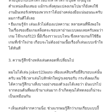
หรือปุ่มปรับเบทให้กวนประสาท เพราะปุ่มต่างๆอยู่ใน
ตำแหน่งเดิมเสมอ แม้กระทั่งคุณแปลงเกมไปมาก็ยังคงใช้
งานอินเทอร์เฟซของพวกเราได้อย่างคล่องมือแน่นอนนะครับ
ผมการันตีได้เลย
• ธีมเกมรู้จัก เล่นแล้วไม่ต้องแปลความ: หลายคนที่พึงพอใจ
ในเรื่องของธีมเกมสล็อตจะชอบหาอ่านแบบผมเลยครับผมว่า
เกม โจ๊กเกอร์123 นี้มีเรื่องราวแบบไหน ซึ่งหลายเกมก็ใช้ธีม
เกมที่เข้าใจง่าย เกือบจะไม่ต้องอ่านเนื้อเรื่องก็เล่นแบบเข้าใจ
ได้ทันที
3. ความรู้สึกข้างหลังเล่นตลอดที่เปลี่ยนไป
ผมไม่ได้เล่น joker123auto เพียงแค่สิบหรือยี่สิบรอบแค่นั้น
ครับ ผมใช้เวลาเล่นไปสักพักใหญ่ๆเลยขอรับ กระทั่งผมเริ่ม
ได้ความรู้สึกบางสิ่งบางอย่างของตัวเองได้เลยว่า มันแปรไป
จากตอนต้นที่ผมเข้ามาเล่นมาก ถ้าเกิดคุณได้ทดลองก็น่าจะ
เป็นเหมือนกัน
• เห็นเสน่ห์จากความนิ่ง: ช่วงแรกผมรู้สึกว่าเกมเรียบแบบงี้