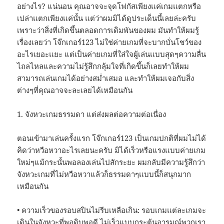
อย่างไร? แน่นอน คุณอาจจะจุดโฟกัสเพียงแค่เกมแตกหรือ
เปล่าแตกเพียงแค่นั้น แต่ว่าผมมิได้ดูประเด็นนี้เลยล่ะครับ
เพราะว่าสิ่งที่เกิดขึ้นตลอดการเดิมพันของผม มันทำให้ผมรู้
เรื่องเลยว่า โจ๊กเกอร์123 ไม่ใช่ค่ายเกมที่จะบากบั่นโชว์ของ
อะไรเยอะแยะ แต่เป็นค่ายเกมที่ใส่ใจผู้เล่นแบบสุดๆความลื่น
ไถลไหลและความไม่รู้สึกกลุ้มใจที่เกิดขึ้นก็เลยทำให้ผม
สามารถเล่นเกมได้อย่างสม่ำเสมอ และทำให้ผมเจอกับสิ่ง
ต่างๆที่คุณอาจจะละเลยได้เหมือนกัน
1. จังหวะเกมธรรมดา แต่ส่งผลต่อความต่อเนื่อง
ตอนเข้ามาเล่นครั้งแรก โจ๊กเกอร์123 เป็นเกมปกติที่ผมไม่ได้
คิดว่าหวือหวาอะไรเลยนะครับ มิได้เร็วหรือแรงแบบค่ายเกม
ใหม่ๆแม้กระนั้นพอลองเล่นไปสักระยะ ผมกลับมีความรู้สึกว่า
จังหวะเกมที่ไม่หวือหวาแล้วก็ธรรมดาๆแบบนี้ก็สนุกมาก
เหมือนกัน
• ความเร็วของรอบสปินไม่รีบเหลือเกิน: รอบเกมแต่ละเกมจะ
เดินในจังหวะที่พอดิบพอดี ไม่เร็วแบบกระตุ้นอารมณ์พวกเรา