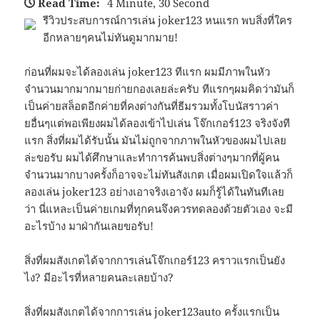
Read Time:
4 Minute, 30 Second
รีวิวประสบการณ์การเล่น joker123 หนแรก พบสิ่งที่ใคร
อีกหลายๆคนไม่ทันดูมากมาย!
ก่อนที่ผมจะได้ลองเล่น joker123 ทีแรก ผมมีภาพในหัว
จำนวนมากมากมายก่ายกองเลยล่ะครับ ทีแรกๆผมคิดว่ามันก็
เป็นค่ายสล็อตอีกค่ายที่คงต่างกันที่ธีมรวมทั้งโบนัสราวค่า
ยอื่นๆแต่พอเพียงผมได้ลองเข้าไปเล่น โจ๊กเกอร์123 จริงจังที
แรก สิ่งที่ผมได้รับนั้น มันไม่ถูกจากภาพในหัวของผมไปเลย
ล่ะขอรับ ผมได้ศึกษาและทำการค้นพบสิ่งต่างๆมากที่ผู้คน
จำนวนมากบางครั้งก็อาจจะไม่ทันสังเกต เมื่อผมเปิดใจแล้วก็
ลองเล่น joker123 อย่างเอาจริงเอาจัง ผมก็รู้ได้ในทันทีเลย
ว่า นี่แหละเป็นค่ายเกมที่ทุกคนจึงควรทดลองด้วยตัวเอง จะมี
อะไรบ้าง มาฝ่ากันเลยขอรับ!
สิ่งที่ผมสังเกตได้จากการเล่นโจ๊กเกอร์123 คราวแรกเป็นยัง
ไง? มีอะไรที่หลายคนละเลยบ้าง?
สิ่งที่ผมสังเกตได้จากการเล่น joker123auto ครั้งแรกเป็น