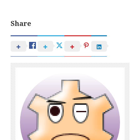
Share