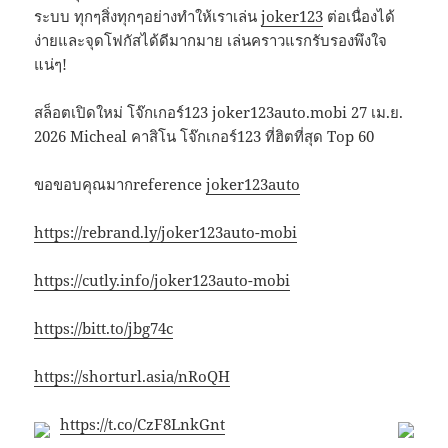
ระบบ ทุกๆสิ่งทุกๆอย่างทำให้เราเล่น
joker123
ต่อเนื่องได้
ง่ายและจุดโฟกัสได้ดีมากมาย เล่นคราวแรกรับรองพึงใจ
แน่ๆ!
สล็อตเปิดใหม่ โจ๊กเกอร์123 joker123auto.mobi 27 เม.ย.
2026 Micheal คาสิโน โจ๊กเกอร์123 ที่ฮิตที่สุด Top 60
ขอขอบคุณมากreference
joker123auto
https://rebrand.ly/joker123auto-mobi
https://cutly.info/joker123auto-mobi
https://bitt.to/jbg74c
https://shorturl.asia/nRoQH
https://t.co/CzF8LnkGnt