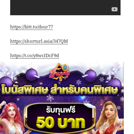
https://bitt.to/dsur77
https://shorturl.asia/347QM
https://t.co/y8wcIDcF9d