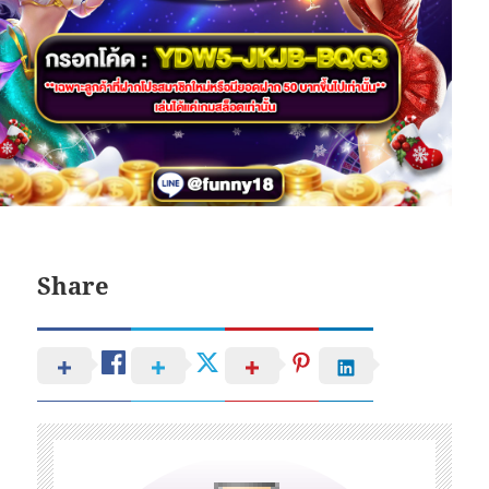
Share