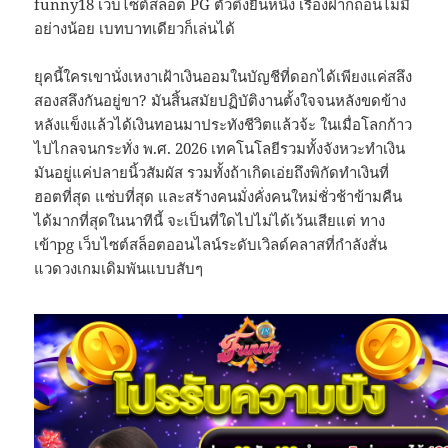
funny18 เว็บไซต์สล็อต PG ตัวตึงยืนหนึ่ง เรื่องฝากถอนไม่มี
อย่างน้อย เบทบาทเดียวก็เล่นได้
ยุคนี้ใครเขานั่งเหงาเฝ้าเงินออมในบัญชีที่ดอกได้เพียงแค่สลึง
สองสลึงกันอยู่ขา? มันสิ้นสมัยปฏิบัติงานตั้งใจจนหลังขดข้าง
หลังแข็งแล้วได้เงินทอนมาประทังชีวิตแล้วจ้ะ ในเมื่อโลกก้าว
ไปไกลจนกระทั่ง พ.ศ. 2026 เทคโนโลยีรวมทั้งจังหวะทำเงิน
มันอยู่แค่ปลายนิ้วสัมผัส รวมทั้งถ้าเกิดเอ่ยถึงพิกัดทำเงินที่
ฮอตที่สุด แซ่บที่สุด และสร้างคนมั่งคั่งคนใหม่ชั่วช้าข้ามคืน
ได้มากที่สุดในนาทีนี้ จะเป็นที่ใดไปไม่ได้เว้นเสียแต่ ทาง
เข้าpg เว็บไซต์สล็อตออนไลน์ระดับเวิลด์คลาสที่กำลังสั่น
แวดวงเกมเดิมพันแบบสับๆ