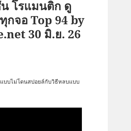
น โรแมนติก ดู
้ทุกจอ Top 94 by
net 30 มิ.ย. 26
น์แบบไม่โดนสปอยล์กับวิธีหลบแบบ