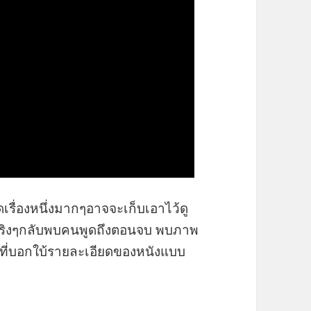
ดเรื่องหนึ่งมากๆอาจจะเก็บเอาไว้ดู
างจริงๆกลับพบคนพูดถึงตอนจบ พบภาพ
ที่บอกใบ้รายละเอียดของหนังแบบ