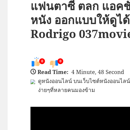
แฟนตาซี ตลก แอคชั่
หนัง ออกแบบให้ดูได
Rodrigo 037movie.
0
0
Read Time:
4 Minute, 48 Second
ดูหนังออนไลน์ บนเว็บไซต์หนังออนไล
ง่ายๆที่หลายคนมองข้าม