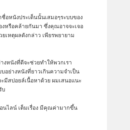
นหาชื่อหนังประเด็นนั้นเสมอๆระบบของ
องหรือคล้ายกันมา ซึ่งคุณอาจจะเจอ
ด้วยเหตุผลดังกล่าว เพียรพยายาม
อย่างหนังที่ดีจะช่วยทำให้พวกเรา
แบบอย่างหนังที่ยาวเกินความจำเป็น
กจะมีสปอยล์เนื้อหาด้วย ผมเสนอแนะ
ับ
นไลน์ เต็มเรื่อง มีคุณค่ามากขึ้น