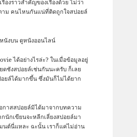
รื่องราวสำคัญของเรื่องด้วย ไม่ว่า
งก็ตาม คนไหนกันแน่ที่ติดถูกใจสปอยล์
ูหนังบน ดูหนังออนไลน์
 ได้อย่างไรล่ะ? ในเมื่อข้อมูลอยู่
ยดชังสปอยล์เช่นกันนะครับ ก็เลย
ล์ได้มากขึ้น ซึ่งมันก็ไม่ได้ยาก
อกาสสปอยล์มิได้มาจากบทความ
จากนักเขียนจะหลีกเลี่ยงสปอยล์มา
มนต์นี่แหละ ฉะนั้น เราก็แค่ไม่อ่าน