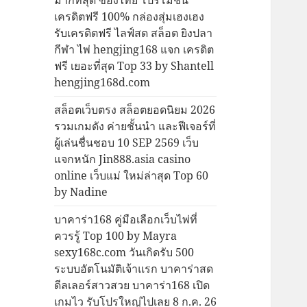
มากที่สุด ของไทย โปรโมชั่น
เครดิตฟรี 100% กล่องสุ่มเฮงเฮง
รับเครดิตฟรี ไลฟ์สด สล็อต ยิงปลา
กีฬา ไพ่ hengjing168 แจก เครดิต
ฟรี เยอะที่สุด Top 33 by Shantell
hengjing168d.com
สล็อตเว็บตรง สล็อตยอดนิยม 2026
รวมเกมดัง ค่ายชั้นนำ และฟีเจอร์ที่
ผู้เล่นชื่นชอบ 10 SEP 2569 เว็บ
แจกหนัก Jin888.asia casino
online เว็บแม่ ใหม่ล่าสุด Top 60
by Nadine
บาคาร่า168 คู่มือเลือกเว็บไพ่ที่
ควรรู้ Top 100 by Mayra
sexy168c.com วันเกิดรับ 500
ระบบอัตโนมัติเจ้าแรก บาคาร่าสด
ดีลเลอร์สาวสวย บาคาร่า168 เปิด
เกมไว รับโปรใหญ่ไปเลย 8 ก.ค. 26