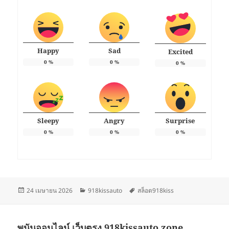
Happy
Sad
Excited
0
%
0
%
0
%
Sleepy
Angry
Surprise
0
%
0
%
0
%
เขียน
หมวด
ป้าย
24 เมษายน 2026
918kissauto
สล็อต918kiss
เมื่อ
หมู่
กำกับ
พนันออนไลน์ เว็บตรง 918kissauto.zone