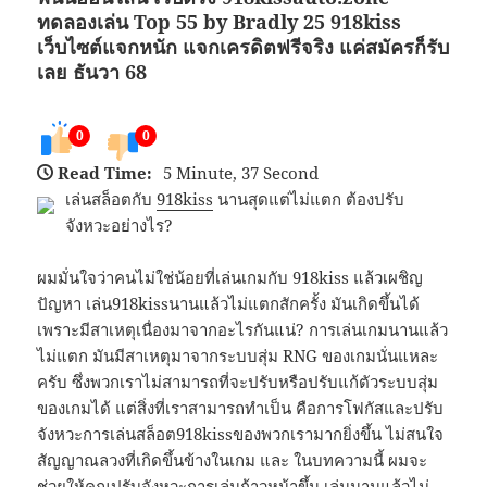
ทดลองเล่น Top 55 by Bradly 25 918kiss
เว็บไซต์แจกหนัก แจกเครดิตฟรีจริง แค่สมัครก็รับ
เลย ธันวา 68
0
0
Read Time:
5 Minute, 37 Second
เล่นสล็อตกับ
918kiss
นานสุดแต่ไม่แตก ต้องปรับ
จังหวะอย่างไร?
ผมมั่นใจว่าคนไม่ใช่น้อยที่เล่นเกมกับ 918kiss แล้วเผชิญ
ปัญหา เล่น918kissนานแล้วไม่แตกสักครั้ง มันเกิดขึ้นได้
เพราะมีสาเหตุเนื่องมาจากอะไรกันแน่? การเล่นเกมนานแล้ว
ไม่แตก มันมีสาเหตุมาจากระบบสุ่ม RNG ของเกมนั่นแหละ
ครับ ซึ่งพวกเราไม่สามารถที่จะปรับหรือปรับแก้ตัวระบบสุ่ม
ของเกมได้ แต่สิ่งที่เราสามารถทำเป็น คือการโฟกัสและปรับ
จังหวะการเล่นสล็อต918kissของพวกเรามากยิ่งขึ้น ไม่สนใจ
สัญญาณลวงที่เกิดขึ้นข้างในเกม และ ในบทความนี้ ผมจะ
ช่วยให้คุณปรับจังหวะการเล่นก้าวหน้าขึ้น เล่นนานแล้วไม่