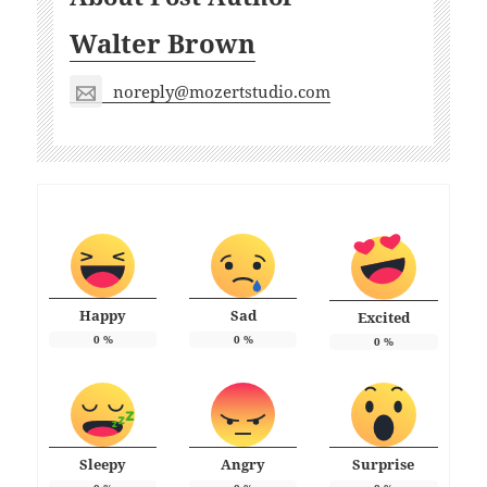
Walter Brown
noreply@mozertstudio.com
Happy
Sad
Excited
0
%
0
%
0
%
Sleepy
Angry
Surprise