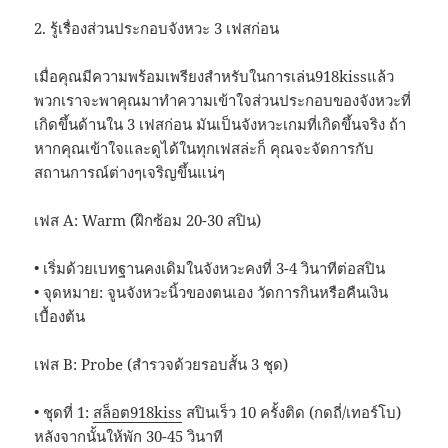
2. รู้เรื่องส่วนประกอบจังหวะ 3 เฟสก่อน
เมื่อคุณมีความพร้อมเพรียงสำหรับในการเล่น918kissแล้ว
พวกเราจะพาคุณมาทำความเข้าใจส่วนประกอบของจังหวะที่
เกิดขึ้นด้านใน 3 เฟสก่อน มันเป็นจังหวะเกมที่เกิดขึ้นจริง ถ้า
หากคุณเข้าใจและดูได้ในทุกเฟสล่ะก็ คุณจะจัดการกับ
สถานการณ์ต่างๆเจริญขึ้นแน่ๆ
เฟส A: Warm (ฝึกซ้อม 20-30 สปิน)
• เริ่มด้วยเบทฐานคงเดิมในจังหวะคงที่ 3-4 วินาทีต่อสปิน
• จุดหมาย: จูนจังหวะนิ้วของตนเอง วัดการกินหรือคืนเงิน
เบื้องต้น
เฟส B: Probe (สำรวจด้วยรอบสั้น 3 ชุด)
• ชุดที่ 1:
สล็อต918kiss
สปินเร็ว 10 ครั้งติด (กดถี่/เทอร์โบ)
หลังจากนั้นให้พัก 30-45 วินาที