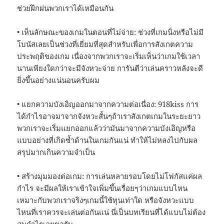
ช่วยฝึกฝนพวกเราได้เหมือนกัน
• เห็นลักษณะของเกมในตอนที่ไม่จ่าย: ช่วงที่เกมนิ่งหรือไม่มี
โบนัสเลยเป็นช่วงที่เยี่ยมที่สุดสำหรับเพื่อการสังเกตความ
ประพฤติของเกม เนื่องจากพวกเราจะเริ่มเห็นว่าเกมใช้เวลา
นานเพียงใดกว่าจะมีจังหวะจ่าย การันตีว่าเล่นคราวหลังจะดี
ยิ่งขึ้นอย่างแน่นอนครับผม
• แยกความบังเอิญออกมาจากความต่อเนื่อง: 918kiss การ
ได้กำไรอาจมาจากจังหวะสั้นๆถ้าเราสังเกตเกมในระยะยาว
พวกเราจะเริ่มแยกออกแล้วว่ามันมาจากความบังเอิญหรือ
แบบอย่างที่เกิดซ้ำด้านในเกมกันแน่ ทำให้ไม่หลงไปกับผล
สรุปมากเกินความจำเป็น
• สร้างมุมมองต่อเกม: การเล่นหลายรอบโดยไม่โฟกัสแค่ผล
กำไร จะมีผลให้เราเข้าใจเพิ่มขึ้นเรื่อยๆว่าเกมแบบไหน
เหมาะกับพวกเราจริงๆเกมนี้ใช้ทุนเท่าใด หรือจังหวะแบบ
ไหนที่เราควรจะเล่นต่อกันแน่ นี่เป็นบทเรียนที่ได้แบบไม่ต้อง
สนกำไรเลยขอรับ