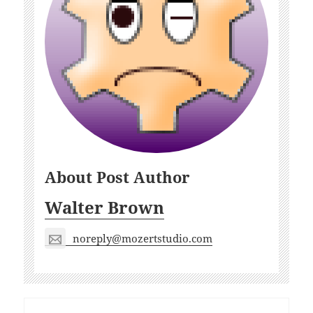
About Post Author
Walter Brown
noreply@mozertstudio.com