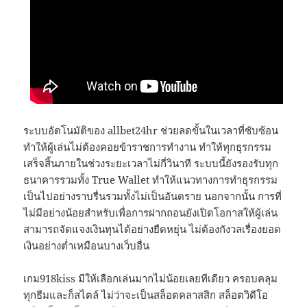
ระบบอัตโนมัติของ allbet24hr ช่วยลดขั้นในเวลาที่ซับซ้อน
ทำให้ผู้เล่นไม่ต้องคอยข้าราชการทำงาน ทำให้ทุกธุรกรรม
เสร็จสิ้นภายในช่วงระยะเวลาไม่กี่วินาที ระบบนี้ยังรองรับทุก
ธนาคารรวมทั้ง True Wallet ทำให้แนวทางการทำธุรกรรม
เป็นไปอย่างราบรื่นรวมทั้งไม่เป็นอันตราย นอกจากนั้น การที่
ไม่มีอย่างน้อยสำหรับเพื่อการฝากถอนยังเปิดโอกาสให้ผู้เล่น
สามารถจัดแจงเงินทุนได้อย่างยืดหยุ่น ไม่ต้องกังวลเรื่องยอด
เงินอย่างต่ำเหมือนบางเว็บอื่น
เกม918kiss มีให้เลือกเล่นมากไม่น้อยเลยทีเดียว ครอบคลุม
ทุกธีมและก็สไตล์ ไม่ว่าจะเป็นสล็อตคลาสสิก สล็อตวิดีโอ