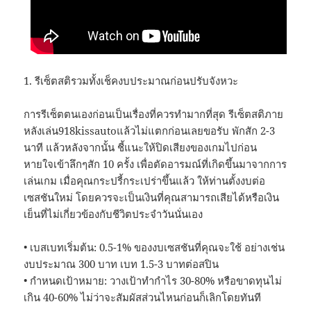
1. รีเซ็ตสติรวมทั้งเช็คงบประมาณก่อนปรับจังหวะ
การรีเซ็ตตนเองก่อนเป็นเรื่องที่ควรทำมากที่สุด รีเซ็ตสติภาย
หลังเล่น918kissautoแล้วไม่แตกก่อนเลยขอรับ พักสัก 2-3
นาที แล้วหลังจากนั้น ชี้แนะให้ปิดเสียงของเกมไปก่อน
หายใจเข้าลึกๆสัก 10 ครั้ง เพื่อตัดอารมณ์ที่เกิดขึ้นมาจากการ
เล่นเกม เมื่อคุณกระปรี้กระเปร่าขึ้นแล้ว ให้ท่านตั้งงบต่อ
เซสชันใหม่ โดยควรจะเป็นเงินที่คุณสามารถเสียได้หรือเงิน
เย็นที่ไม่เกี่ยวข้องกับชีวิตประจำวันนั่นเอง
• เบสเบทเริ่มต้น: 0.5-1% ของงบเซสชันที่คุณจะใช้ อย่างเช่น
งบประมาณ 300 บาท เบท 1.5-3 บาทต่อสปิน
• กำหนดเป้าหมาย: วางเป้าทำกำไร 30-80% หรือขาดทุนไม่
เกิน 40-60% ไม่ว่าจะสัมผัสส่วนไหนก่อนก็เลิกโดยทันที