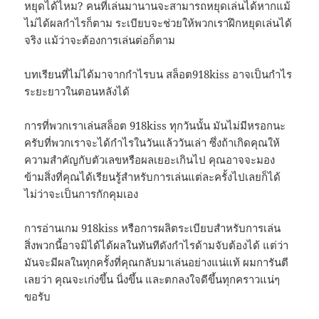
หยุดได้ไหม? คนที่เล่นมานานจะสามารถหยุดเล่นได้หากแม้
ไม่ได้ผลกำไรก็ตาม ระเบียบจะช่วยให้พวกเราฝึกหยุดเล่นได้
จริง แม้ว่าจะต้องการเล่นต่อก็ตาม
บทเรียนที่ไม่ได้มาจากกำไรบน สล็อต918kiss อาจเป็นกำไร
ระยะยาวในตอนหลังได้
การที่พวกเราเล่นสล็อต 918kiss ทุกวันนั้น มันไม่มีหรอกนะ
ครับที่พวกเราจะได้กำไรในวันแล้ววันเล่า ซึ่งถ้าเกิดคุณให้
ความสำคัญกับตัวเลขหรือผลเยอะเกินไป คุณอาจจะมอง
ข้ามสิ่งที่คุณได้เรียนรู้สำหรับการเล่นแต่ละครั้งไปเลยก็ได้
ไม่ว่าจะเป็นการกักคุมเอง
การอ่านเกม 918kiss หรือการผลิตระเบียบสำหรับการเล่น
สิ่งพวกนี้อาจมิได้ได้ผลในทันทีดังกำไรด้ามจับต้องได้ แต่ว่า
มันจะมีผลในทุกครั้งที่คุณกลับมาเล่นอย่างแน่แท้ ผมการันตี
เลยว่า คุณจะเก่งขึ้น นิ่งขึ้น และตกลงใจดีขึ้นทุกคราวแน่ๆ
ขอรับ