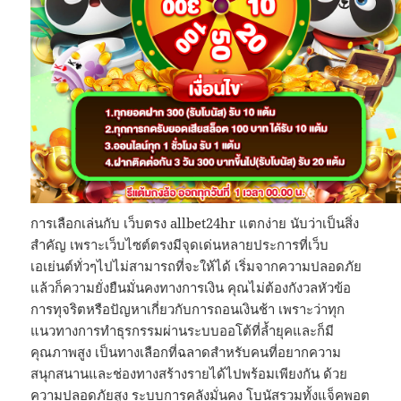
การเลือกเล่นกับ เว็บตรง allbet24hr แตกง่าย นับว่าเป็นสิ่ง
สำคัญ เพราะเว็บไซต์ตรงมีจุดเด่นหลายประการที่เว็บ
เอเย่นต์ทั่วๆไปไม่สามารถที่จะให้ได้ เริ่มจากความปลอดภัย
แล้วก็ความยั่งยืนมั่นคงทางการเงิน คุณไม่ต้องกังวลหัวข้อ
การทุจริตหรือปัญหาเกี่ยวกับการถอนเงินช้า เพราะว่าทุก
แนวทางการทำธุรกรรมผ่านระบบออโต้ที่ล้ำยุคและก็มี
คุณภาพสูง เป็นทางเลือกที่ฉลาดสำหรับคนที่อยากความ
สนุกสนานและช่องทางสร้างรายได้ไปพร้อมเพียงกัน ด้วย
ความปลอดภัยสูง ระบบการคลังมั่นคง โบนัสรวมทั้งแจ็คพอต