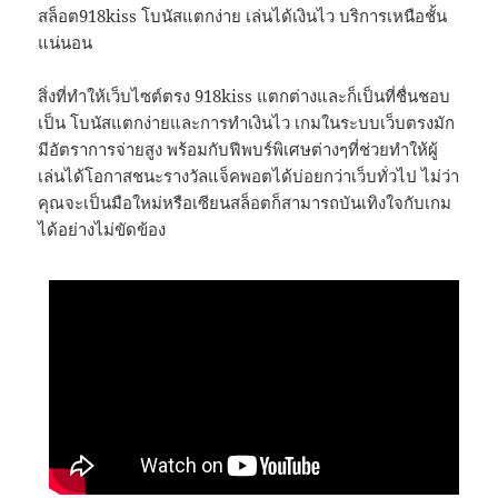
สล็อต918kiss โบนัสแตกง่าย เล่นได้เงินไว บริการเหนือชั้น
แน่นอน
สิ่งที่ทำให้เว็บไซต์ตรง 918kiss แตกต่างและก็เป็นที่ชื่นชอบ
เป็น โบนัสแตกง่ายและการทำเงินไว เกมในระบบเว็บตรงมัก
มีอัตราการจ่ายสูง พร้อมกับฟีพบร์พิเศษต่างๆที่ช่วยทำให้ผู้
เล่นได้โอกาสชนะรางวัลแจ็คพอตได้บ่อยกว่าเว็บทั่วไป ไม่ว่า
คุณจะเป็นมือใหม่หรือเซียนสล็อตก็สามารถบันเทิงใจกับเกม
ได้อย่างไม่ขัดข้อง