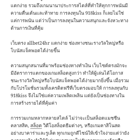
แตกง่าย รวมถึงเกมนานาประการสไตล์ที่ทำให้ทุกการพนันมี
ความตื่นเต้นและท้าทาย การลงทุนใน 918kiss ก็เลยไม่ใช่
แค่การพนัน แต่ว่าเป็นการลงทุนในความสนุกและจังหวะทาง
ด้านการเงินที่คุ้ม
เว็บตรง allbet24hr แตกง่าย ช่องทางชนะรางวัลใหญ่หรือ
โบนัสแจ็คพอตได้ง่ายขึ้น
ความสนุกสนานที่มาพร้อมช่องทางทำเงิน เว็บไซต์ตรงมักจะ
มีอัตราการแตกของเกมสล็อตสูงกว่า ทำให้ผู้เล่นได้โอกาส
ชนะรางวัลใหญ่หรือโบนัสแจ็คพอตได้ง่ายมากยิ่งขึ้น เมื่อรวม
กับโปรโมชั่นรวมทั้งเครดิตฟรีที่เว็บตรงมอบให้ การลงทุนกับ
918kiss จึงไม่ใช่แค่ความเพลิดเพลิน แต่ยังเป็นช่องทางใน
การสร้างรายได้ที่คุ้มค่า
การรวมเกมหลากหลายสไตล์ ไม่ว่าจะเป็นสล็อตแมชชีน
คลาสสิค,
สล็อต
วิดีโอสล็อตธีมต่างๆ, หรือเกมคาสิโนสด
อย่างบาคาร่าและรูเล็ต ทุกเกมถูกดีไซน์ให้เข้าใจง่ายแต่ว่ายัง