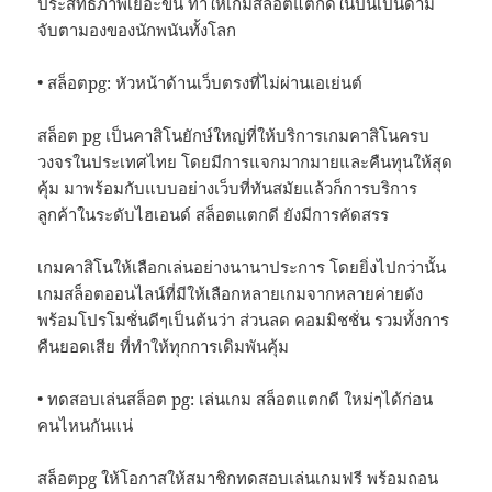
ประสิทธิภาพเยอะขึ้น ทำให้เกมสล็อตแตกดีในปีนี้เป็นด้าม
จับตามองของนักพนันทั้งโลก
• สล็อตpg: หัวหน้าด้านเว็บตรงที่ไม่ผ่านเอเย่นต์
สล็อต pg เป็นคาสิโนยักษ์ใหญ่ที่ให้บริการเกมคาสิโนครบ
วงจรในประเทศไทย โดยมีการแจกมากมายและคืนทุนให้สุด
คุ้ม มาพร้อมกับแบบอย่างเว็บที่ทันสมัยแล้วก็การบริการ
ลูกค้าในระดับไฮเอนด์ สล็อตแตกดี ยังมีการคัดสรร
เกมคาสิโนให้เลือกเล่นอย่างนานาประการ โดยยิ่งไปกว่านั้น
เกมสล็อตออนไลน์ที่มีให้เลือกหลายเกมจากหลายค่ายดัง
พร้อมโปรโมชั่นดีๆเป็นต้นว่า ส่วนลด คอมมิชชั่น รวมทั้งการ
คืนยอดเสีย ที่ทำให้ทุกการเดิมพันคุ้ม
• ทดสอบเล่นสล็อต pg: เล่นเกม สล็อตแตกดี ใหม่ๆได้ก่อน
คนไหนกันแน่
สล็อตpg ให้โอกาสให้สมาชิกทดสอบเล่นเกมฟรี พร้อมถอน