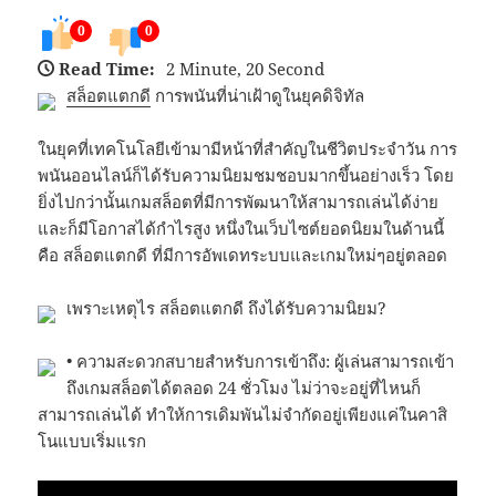
0
0
Read Time:
2 Minute, 20 Second
สล็อตแตกดี
การพนันที่น่าเฝ้าดูในยุคดิจิทัล
ในยุคที่เทคโนโลยีเข้ามามีหน้าที่สำคัญในชีวิตประจำวัน การ
พนันออนไลน์ก็ได้รับความนิยมชมชอบมากขึ้นอย่างเร็ว โดย
ยิ่งไปกว่านั้นเกมสล็อตที่มีการพัฒนาให้สามารถเล่นได้ง่าย
และก็มีโอกาสได้กำไรสูง หนึ่งในเว็บไซต์ยอดนิยมในด้านนี้
คือ สล็อตแตกดี ที่มีการอัพเดทระบบและเกมใหม่ๆอยู่ตลอด
เพราะเหตุไร สล็อตแตกดี ถึงได้รับความนิยม?
• ความสะดวกสบายสำหรับการเข้าถึง: ผู้เล่นสามารถเข้า
ถึงเกมสล็อตได้ตลอด 24 ชั่วโมง ไม่ว่าจะอยู่ที่ไหนก็
สามารถเล่นได้ ทำให้การเดิมพันไม่จำกัดอยู่เพียงแค่ในคาสิ
โนแบบเริ่มแรก