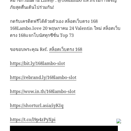
สมาชิกวันนี้ผ่าน Line@ : @168lambo แล้วก็เริ่มการผจญ
ภัยสุดตื่นเต้นไปร่วมกัน!
กดรับเครดิตฟรีได้ด้วยตัวเอง สล็อตเว็บตรง 168
168Lambo.love 20 พฤษภาคม 24 Valentin ใหม่ สล็อตเว็บ
ตรง 168แจกโบนัสทุกซีซั่น Top 73
ขอขอบพระคุณ Ref.
สล็อตเว็บตรง 168
https://bit.ly/168lambo-slot
https://rebrand.ly/168lambo-slot
https://wow.in.th/168lambo-slot
https://shorturl.asia/iyKIq
https://t.co/l9p4zPyXpi