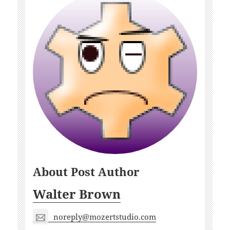
About Post Author
Walter Brown
noreply@mozertstudio.com