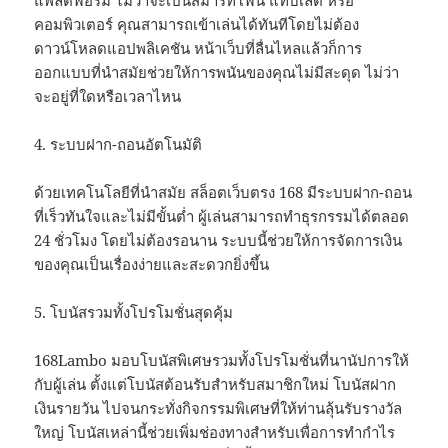
แพลตฟอร์ม ไม่ว่าจะเป็นสมาร์ทโฟน แท็บเล็ต หรือ
คอมพิวเตอร์ คุณสามารถเข้าเล่นได้ทันทีโดยไม่ต้อง
ดาวน์โหลดแอปพลิเคชัน หน้าเว็บที่ลื่นไหลแล้วก็การ
ออกแบบที่นำสมัยช่วยให้การพนันของคุณไม่มีสะดุด ไม่ว่า
จะอยู่ที่ใดหรือเวลาไหน
4. ระบบฝาก-ถอนอัตโนมัติ
ด้วยเทคโนโลยีที่นำสมัย สล็อตเว็บตรง 168 มีระบบฝาก-ถอน
ที่เร็วทันใจและไม่มีขั้นต่ำ ผู้เล่นสามารถทำธุรกรรมได้ตลอด
24 ชั่วโมง โดยไม่ต้องรอนาน ระบบนี้ช่วยให้การจัดการเงิน
ของคุณเป็นเรื่องง่ายและสะดวกยิ่งขึ้น
5. โบนัสรวมทั้งโปรโมชั่นสุดคุ้ม
168Lambo มอบโบนัสพิเศษรวมทั้งโปรโมชั่นที่นานัปการให้
กับผู้เล่น ตั้งแต่โบนัสต้อนรับสำหรับสมาชิกใหม่ โบนัสฝาก
เงินรายวัน ไปจนกระทั่งกิจกรรมพิเศษที่ให้ท่านลุ้นรับรางวัล
ใหญ่ โบนัสเหล่านี้ช่วยเพิ่มช่องทางสำหรับเพื่อการทำกำไร