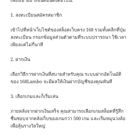
เพียงเอาอย่างขั้นตอนดังต่อไปนี้:
1. ลงทะเบียนสมัครสมาชิก
เข้าไปที่หน้าเว็บไซต์ของสล็อตเว็บตรง 168 รวมทั้งคลิกที่ปุ่ม
ลงทะเบียน กรอกข้อมูลส่วนตัวตามที่ระบบปรารถนา ใช้เวลา
เพียงแต่ไม่กี่นาที
2. ฝากเงิน
เลือกวิธีการฝากเงินที่สบายสำหรับคุณ ระบบฝากอัตโนมัติ
ของ 168Lambo จะมีผลให้เงินฝากบัญชีของคุณทันที
3. เลือกเกมและก็เริ่มเล่น
ภายหลังจากฝากเงินเสร็จ คุณสามารถเลือกเกมสล็อตที่รู้สึก
ชื่นชอบจากคลังเก็บของเกมกว่า 500 เกม และเริ่มหมุนวงล้อ
เพื่อลุ้นรางวัลใหญ่