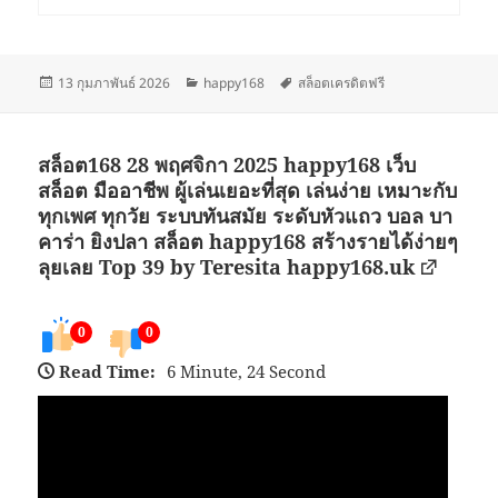
เขียน
หมวด
ป้าย
13 กุมภาพันธ์ 2026
happy168
สล็อตเครดิตฟรี
เมื่อ
หมู่
กำกับ
สล็อต168 28 พฤศจิกา 2025 happy168 เว็บ
สล็อต มืออาชีพ ผู้เล่นเยอะที่สุด เล่นง่าย เหมาะกับ
ทุกเพศ ทุกวัย ระบบทันสมัย ระดับหัวแถว บอล บา
คาร่า ยิงปลา สล็อต happy168 สร้างรายได้ง่ายๆ
ลุยเลย Top 39 by Teresita happy168.uk
0
0
Read Time:
6 Minute, 24 Second