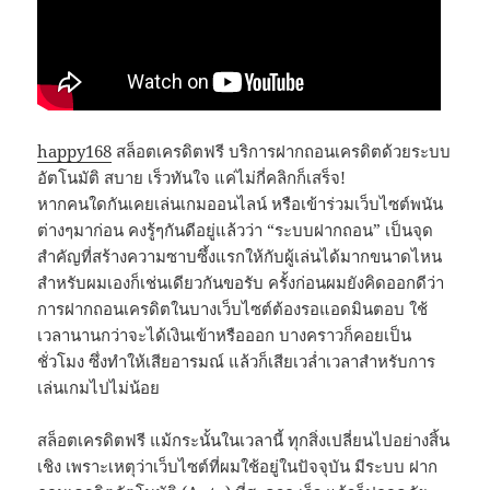
happy168
สล็อตเครดิตฟรี บริการฝากถอนเครดิตด้วยระบบ
อัตโนมัติ สบาย เร็วทันใจ แค่ไม่กี่คลิกก็เสร็จ!
หากคนใดกันเคยเล่นเกมออนไลน์ หรือเข้าร่วมเว็บไซต์พนัน
ต่างๆมาก่อน คงรู้ๆกันดีอยู่แล้วว่า “ระบบฝากถอน” เป็นจุด
สำคัญที่สร้างความซาบซึ้งแรกให้กับผู้เล่นได้มากขนาดไหน
สำหรับผมเองก็เช่นเดียวกันขอรับ ครั้งก่อนผมยังคิดออกดีว่า
การฝากถอนเครดิตในบางเว็บไซต์ต้องรอแอดมินตอบ ใช้
เวลานานกว่าจะได้เงินเข้าหรือออก บางคราวก็คอยเป็น
ชั่วโมง ซึ่งทำให้เสียอารมณ์ แล้วก็เสียเวล่ำเวลาสำหรับการ
เล่นเกมไปไม่น้อย
สล็อตเครดิตฟรี แม้กระนั้นในเวลานี้ ทุกสิ่งเปลี่ยนไปอย่างสิ้น
เชิง เพราะเหตุว่าเว็บไซต์ที่ผมใช้อยู่ในปัจจุบัน มีระบบ ฝาก