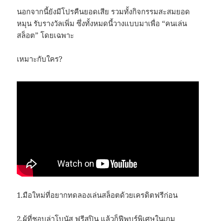
นอกจากนี้ยังมีโปรคืนยอดเสีย รวมทั้งกิจกรรมสะสมยอด
หมุน รับรางวัลเพิ่ม ซึ่งทั้งหมดนี้วางแบบมาเพื่อ “คนเล่น
สล็อต” โดยเฉพาะ
เหมาะกับใคร?
1.มือใหม่ที่อยากทดลองเล่นสล็อตด้วยเครดิตฟรีก่อน
2.ผู้ที่ชอบล่าโบนัส ฟรีสปิน แล้วก็ฟีพบร์พิเศษในเกม