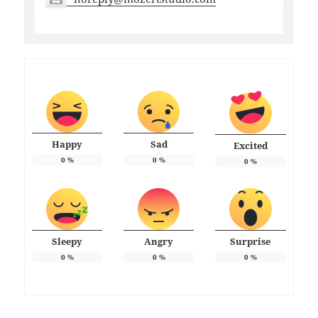
Happy
Sad
Excited
0
%
0
%
0
%
Sleepy
Angry
Surprise
0
%
0
%
0
%