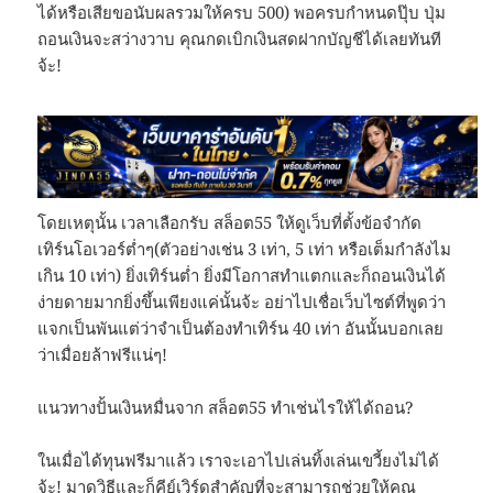
ได้หรือเสียขอนับผลรวมให้ครบ 500) พอครบกำหนดปุ๊บ ปุ่ม
ถอนเงินจะสว่างวาบ คุณกดเบิกเงินสดฝากบัญชีได้เลยทันที
จ้ะ!
โดยเหตุนั้น เวลาเลือกรับ สล็อต55 ให้ดูเว็บที่ตั้งข้อจำกัด
เทิร์นโอเวอร์ต่ำๆ(ตัวอย่างเช่น 3 เท่า, 5 เท่า หรือเต็มกำลังไม
เกิน 10 เท่า) ยิ่งเทิร์นต่ำ ยิ่งมีโอกาสทำแตกและก็ถอนเงินได้
ง่ายดายมากยิ่งขึ้นเพียงแค่นั้นจ้ะ อย่าไปเชื่อเว็บไซต์ที่พูดว่า
แจกเป็นพันแต่ว่าจำเป็นต้องทำเทิร์น 40 เท่า อันนั้นบอกเลย
ว่าเมื่อยล้าฟรีแน่ๆ!
แนวทางปั้นเงินหมื่นจาก สล็อต55 ทำเช่นไรให้ได้ถอน?
ในเมื่อได้ทุนฟรีมาแล้ว เราจะเอาไปเล่นทิ้งเล่นเขวี้ยงไม่ได้
จ้ะ! มาดูวิธีและก็คีย์เวิร์ดสำคัญที่จะสามารถช่วยให้คุณ