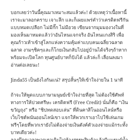
บอกเลยว่าวันนี้คุณมาเหมาะสมแล้วค่ะ! ด้วยเหตุว่าเนื้อหานี้
เราจะมาลอกคราบ เจาะลึก และก็เผยแพร่คำว่าเครดิตฟรีกัน
แบบหมดเปลือก ไม่มีกั๊ก ไม่มีอวย เขียนจากมุมมองวงในที่
มองเห็นมาหมดแล้วว่าอันไหนแจกจริง อันไหนแกงสิริ เพื่อ
คุณก้าวเท้าเข้าสู่โลกแห่งความคุ้มค่าแบบคนเฉลี่ยวฉลาด
ฉลาด งามๆชิคๆและก็โกยเงินกลับไปอยู่บ้านได้จริงๆถ้าหาก
พร้อมจะเปิดโลก ทุนศูนย์บาทก็ปังได้ แล้วล่ะก็ เลื่อนลงมา
อ่านต่อเลยนะ!
Jinda55 เป็นยังไงกันแน่? สรุปสั้นๆให้เข้าใจง่ายใน 1 นาที
ถ้าจะให้พูดแบบภาษามนุษย์เข้าใจง่ายที่สุด ไม่ต้องใช้ศัพท์
ทางการให้ปวดศรีษะ เครดิตฟรี (Free Credit) นั่นก็คือ “เงิน
ขวัญถุง” หรือ “ชิปทดสอบเล่น” ที่ดินคาสิโนออนไลน์หรือ
เว็บไซต์พนันออนไลน์เขา แจกให้พวกเราเอาไปใช้เล่นเกม
ฟรีๆโดยที่พวกเรายังไม่ต้องจ่ายเงินตังค์ตัวเองจ่ายแม้กระทั้ง
บาทเดียวค่ะ!
ลองนึกดูเวลาพวกเราเดินไปห้างสรรพสินค้าแล้วมีแบรนด์น้ำ