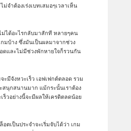
ละไม่จำต้องเร่งเบทเสมอๆเวลาเห็น
วไม่ได้อะไรกลับมาสักที หลายๆคน
กมบ้าง ซึ่งมันเป็นผลมาจากช่วง
อดและไม่มีช่วงพักหายใจก็รวนกัน
มจะมีจังหวะเร็ว เอฟเฟกต์ตลอด รวม
จะสนุกสนานมาก แม้กระนั้นเราต้อง
เร็วอย่างนี้จะมีผลให้เครดิตลดน้อย
ล็อตเป็นประจำจะเริ่มจับได้ว่า เกม