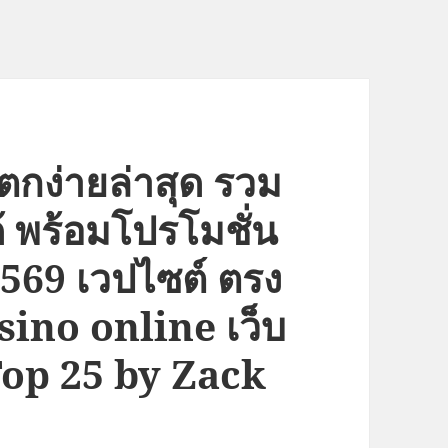
กง่ายล่าสุด รวม
้ พร้อมโปรโมชั่น
2569 เวปไซต์ ตรง
ino online เว็บ
 Top 25 by Zack