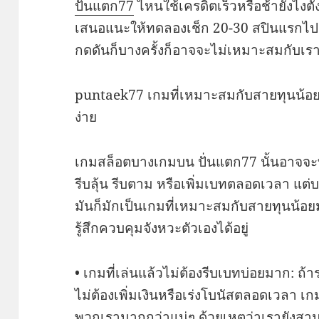
ปั่นแตก77
ไหนใช้เครดิตเร็วหรือช้ายังไงตั
เสนอแนะให้ทดลองเช็ก 20-30 สปินแรกไปเลย
กดดันก็บางครั้งก็อาจจะไม่เหมาะสมกับเรา
puntaek77 เกมที่เหมาะสมกับสายทุนน้อย ม
ง่าย
เกมสล็อตบางเกมบน ปั่นแตก77 นั้นอาจจะทำ
รีบลุ้น รีบตาม หรือเพิ่มเบทตลอดเวลา แต่บา
มันก็มักเป็นเกมที่เหมาะสมกับสายทุนน้อ
รู้สึกควบคุมจังหวะตัวเองได้อยู่
• เกมที่เล่นแล้วไม่ต้องรีบเบทบ่อยมาก: ถ้า
ไม่ต้องเพิ่มเงินหรือเร่งโบนัสตลอดเวลา เ
พวกเรามากกว่าแน่ๆ ด้วยเหตุว่าเรายังส