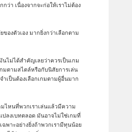
กกว่า เนื่องจากจะก่อให้เราไม่ต้อง
ัยของตัวเอง มากยิ่งกว่าเลือกตาม
 มันไม่ได้สำคัญเลยว่าควรเป็นเกม
กมตามสไตล์หรือกับนิสัยการเล่น
ำเป็นต้องเลือกเกมตามผู้อื่นมาก
เกมไหนที่พวกเราเล่นแล้วมีความ
งรอแปลงเบทตลอด มันอาจไม่ใช่เกมที่
เฉพาะอย่างยิ่งถ้าพวกเรามีทุนน้อย