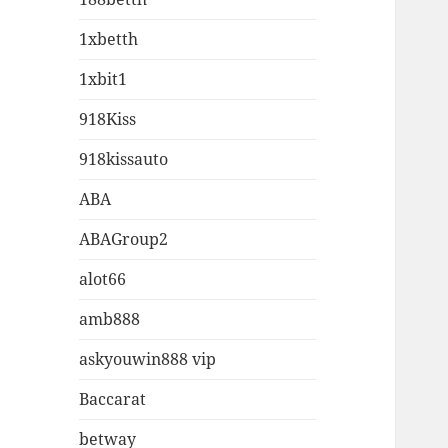
1xbetth
1xbit1
918Kiss
918kissauto
ABA
ABAGroup2
alot66
amb888
askyouwin888 vip
Baccarat
betway