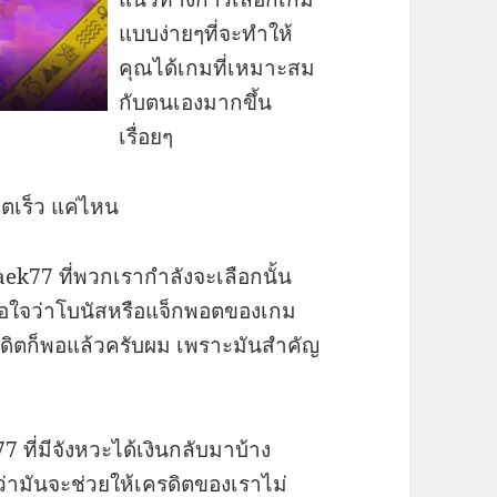
แบบง่ายๆที่จะทำให้
คุณได้เกมที่เหมาะสม
กับตนเองมากขึ้น
เรื่อยๆ
ิตเร็ว แค่ไหน
ek77 ที่พวกเรากำลังจะเลือกนั้น
งพอใจว่าโบนัสหรือแจ็กพอตของเกม
ดิตก็พอแล้วครับผม เพราะมันสำคัญ
 ที่มีจังหวะได้เงินกลับมาบ้าง
่ว่ามันจะช่วยให้เครดิตของเราไม่