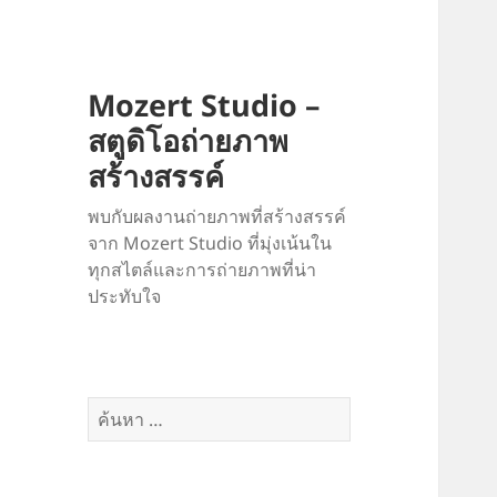
Mozert Studio –
สตูดิโอถ่ายภาพ
สร้างสรรค์
พบกับผลงานถ่ายภาพที่สร้างสรรค์
จาก Mozert Studio ที่มุ่งเน้นใน
ทุกสไตล์และการถ่ายภาพที่น่า
ประทับใจ
ค้นหา
สำหรับ: