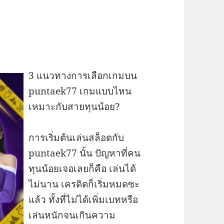
3 แนวทางการเลือกเกมบน
puntaek77 เกมแบบไหน
เหมาะกับสายทุนน้อย?
การเริ่มต้นเล่นสล็อตกับ
puntaek77 นั้น ปัญหาที่คน
ทุนน้อยเจอเลยก็คือ เล่นได้
ไม่นาน เครดิตก็เริ่มหมดซะ
แล้ว ทั้งที่ไม่ได้เพิ่มเบทหรือ
เล่นหนักจนเกินความ