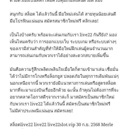
ด้วยตัวเองเป็นหลัก เพื่อควบคุมเกมทั้งสิ้นด้วยตัวเอง
สนุกกับ สล็อต ได้แล้ววันนี้ มือใหม่เล่นได้ สายทุนน้อยเล่นดี
มือโปรฟินแน่นอน สมัครสมาชิกใหม่ฟรี คลิกเลย!
เป็นไงบ้างครับ พร้อมจะเล่นเกมกับเรา live22 กันรึยัง? มอง
เห็นไหมครับว่า การออกแบบเว็บ ระบบเกม หรือระบบต่างๆ
ของเรามีส่วนสำคัญที่ทำให้มือใหม่ฝึกเล่นผู้คนจำนวนมาก
สามารถเล่นเกมกับพวกเราได้อย่างสะดวกสบายเพิ่มขึ้น
มันคือความรู้สึกเพลิดเพลินใจเมื่อใดก็ตามเข้ามาเล่น เชื่อมั่น
ได้ว่าไม่มีการโกงหรือล็อกยูส ปลอดภัยในทุกการเดิมพันแน่ๆ
นอกเหนือจากนี้ พวกเรายังมีแนวทางการเล่นหรือสูตรสล็อต
มากที่จะมาแบ่งปันเรื่อยอีกด้วย ฉะนั้น ถ้าคุณไม่ต้องการที่จะ
อยากคลาดโอกาสดีๆจากเราล่ะก็ มาสมัครเป็นสมาชิกใหม่
กับพวกเรา live22 ได้แล้ววันนี้ สมัครเป็นสมาชิกใหม่ฟรี
ไม่มีค่าประเพณีแน่นอน สมัครเลย!
สล็อตlive22 live22 live22slot.vip 30 ก.ย. 2568 Merle