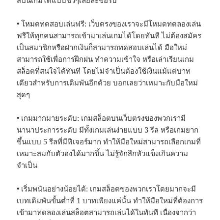
สปินเกมได้แบบชิวๆเลยล่ะขอรับ
• โหมดทดสอบเล่นฟรี: เว็บตรงของเราจะมีโหมดทดลองเล่น
ฟรีให้ทุกคนสามารถเข้ามาเล่นเกมได้โดยทันที ไม่ต้องสมัคร
เป็นสมาชิกหรือฝากเงินก็สามารถทดสอบเล่นได้ มือใหม่
สามารถใช้เพื่อการฝึกฝน ทำความเข้าใจ หรือเล่าเรียนเกม
สล็อตที่สนใจได้ทันที โดยไม่จำเป็นต้องใช้เงินแม้แต่บาท
เดียวสำหรับการเดิมพันอีกด้วย บอกเลยว่าเหมาะกับมือใหม่
สุดๆ
• เกมมากมายระดับ: เกมสล็อตบนเว็บตรงของพวกเรามี
นานาประการระดับ มีทั้งเกมเล่นง่ายแบบ 3 รีล หรือเกมยาก
ขึ้นแบบ 5 รีลที่มีฟีเจอร์มาก ทำให้มือใหม่สามารถเลือกเกมที่
เหมาะสมกับตัวองได้มากขึ้น ไม่รู้จักสึกหัวแข็งเกินความ
จำเป็น
• เริ่มพนันอย่างน้อยได้: เกมสล็อตของพวกเราโดยมากจะมี
เบทเดิมพันขั้นต่ำที่ 1 บาทเพียงแค่นั้น ทำให้มือใหม่ที่ต้องการ
เข้ามาทดลองเล่นสล็อตสามารถเล่นได้ในทันที เนื่องจากว่า