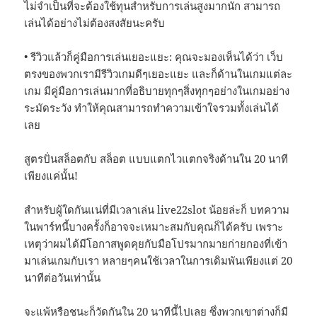
ไม่จำเป็นที่จะต้องใช้ทุนสำหรับการเล่นสูงมากนัก สามารถ
เล่นได้อย่างไม่ต้องสงสัยนะครับ
• รีวิวแล้วก็คู่มือการเล่นเยอะแยะ: คุณจะมองเห็นได้ว่า เว็บ
ตรงของพวกเรามีรีวิวเกมดีๆเยอะแยะ และก็ด้านในเกมแต่ละ
เกม มีคู่มือการเล่นมากที่อธิบายทุกๆสิ่งทุกๆอย่างในเกมอย่าง
ระมัดระวัง ทำให้คุณสามารถทำความเข้าใจรวมทั้งเล่นได้
เลย
สูตรปั่นสล็อตกับ สล็อต แบบแตกไวแตกจริงด้านใน 20 นาที
เพียงแค่นั้น!
สำหรับผู้ใดกันแน่ที่มีเวลาเล่น live22slot น้อยล่ะก็ บทความ
ในพาร์ทนี้บางครั้งก็อาจจะเหมาะสมกับคุณก็ได้ครับ เพราะ
เหตุว่าผมได้มีโอกาสพูดคุยกับมือโปรมากมายก่ายกองที่เข้า
มาเล่นเกมกับเรา หลายๆคนใช้เวลาในการเดิมพันเพียงแต่ 20
นาทีต่อวันเท่านั้น
จะแพ้หรือชนะก็วัดกันใน 20 นาทีนี้ไปเลย ซึ่งพวกเขาต่างก็มี