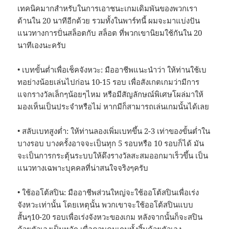
เทคนิคมากสำหรับในการเอาชนะเกมเดิมพันของพวกเรา
ด้านใน 20 นาทีอีกด้วย รวมทั้งในพาร์ทนี้ ผมจะมาแบ่งปัน
แนวทางการปั่นสล็อตกับ สล็อต ที่พวกเขานิยมใช้กันใน 20
นาทีเองนะครับ
• เบทขั้นต่ำเพื่อเช็คจังหวะ: มืออาชีพแนะนำว่า ให้ท่านใช้เบ
ทอย่างน้อยเล่นไปก่อน 10-15 รอบ เพื่อสังเกตเกมว่ามีการ
แจกรางวัลเล็กๆน้อยๆไหม หรือมีสัญลักษณ์พิเศษโผล่มาให้
มองเห็นเป็นประจำหรือไม่ หากมีก็สามารถเล่นเกมนั้นได้เลย
• สลับเบทสูงต่ำ: ให้ท่านลองเพิ่มเบทขึ้น 2-3 เท่าของขั้นต่ำใน
บางรอบ บางครั้งอาจจะเป็นทุก 5 รอบหรือ 10 รอบก็ได้ มัน
จะเป็นการกระตุ้นระบบให้ดึงรางวัลสะสมออกมาเร็วขึ้น เป็น
แนวทางเฉพาะบุคคลที่น่าสนใจจริงๆครับ
• ใช้ออโต้สปิน: มืออาชีพส่วนใหญ่จะใช้ออโต้สปินเพื่อเร่ง
จังหวะเท่านั้น โดยเหตุนั้น พวกเขาจะใช้ออโต้สปินแบบ
สั้นๆ10-20 รอบเพื่อเร่งจังหวะของเกม หลังจากนั้นก็จะสปิน