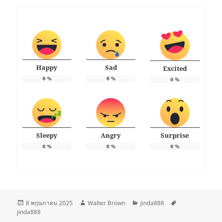
Happy
Sad
Excited
0
%
0
%
0
%
Sleepy
Angry
Surprise
0
%
0
%
0
%
เขียน
ผู้
หมวด
ป้าย
8 พฤษภาคม 2025
Walter Brown
jinda888
เมื่อ
เขียน
หมู่
กำกับ
jinda888