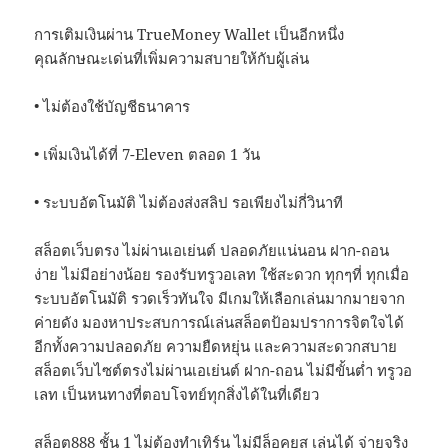
การเติมเงินผ่าน TrueMoney Wallet เป็นอีกหนึ่ง
คุณลักษณะเด่นที่เพิ่มความสบายให้กับผู้เล่น
• ไม่ต้องใช้บัญชีธนาคาร
• เพิ่มเงินได้ที่ 7-Eleven ตลอด 1 วัน
• ระบบอัตโนมัติ ไม่ต้องส่งสลิป รอเพียงไม่กี่วินาที
สล็อตเว็บตรง ไม่ผ่านเอเย่นต์ ปลอดภัยแน่นอน ฝาก-ถอน
ง่าย ไม่มีอย่างน้อย รองรับทรูวอเลท ใช้สะดวก ทุกๆที่ ทุกเมื่อ
ระบบอัตโนมัติ รวดเร็วทันใจ มีเกมให้เลือกเล่นมากมายจาก
ค่ายดัง มองหาประสบการณ์เล่นสล็อตป้อมปราการจิตใจได้
อีกทั้งความปลอดภัย ความยืดหยุ่น และความสะดวกสบาย
สล็อตเว็บไซต์ตรงไม่ผ่านเอเย่นต์ ฝาก-ถอน ไม่มีขั้นต่ำ ทรูวอ
เลท เป็นหนทางที่ตอบโจทย์ทุกสิ่งได้ในที่เดียว
สล็อต888
ชั้น 1 ไม่ต้องทำเทิร์น ไม่มีล็อคยูส เล่นได้ จ่ายจริง