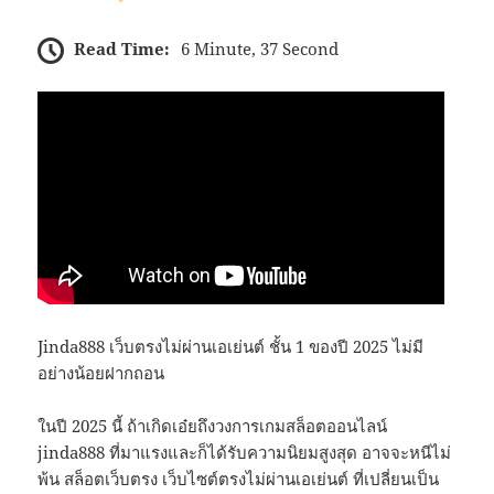
Read Time:
6 Minute, 37 Second
Jinda888 เว็บตรงไม่ผ่านเอเย่นต์ ชั้น 1 ของปี 2025 ไม่มี
อย่างน้อยฝากถอน
ในปี 2025 นี้ ถ้าเกิดเอ๋ยถึงวงการเกมสล็อตออนไลน์
jinda888 ที่มาแรงและก็ได้รับความนิยมสูงสุด อาจจะหนีไม่
พ้น สล็อตเว็บตรง เว็บไซต์ตรงไม่ผ่านเอเย่นต์ ที่เปลี่ยนเป็น