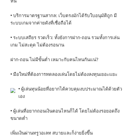
หนี
• บริการมาตรฐานสากล: เว็บตรงมักได้รับใบอนุมัติถูก มี
ระบบเกมจากค่ายดังที่เชื่อถือได้
• ระบบเสถียร รวดเร็ว: ทั้งยังการฝาก-ถอน รวมทั้งการเล่น
เกม ไม่สะดุด ไม่ต้องรอนาน
ฝาก-ถอน ไม่มีขั้นต่ำ เหมาะกับคนไหนกันแน่?
• มือใหม่ที่ต้องการทดลองเล่นโดยไม่ต้องลงทุนเยอะแยะ
• ผู้เล่นทุนน้อยที่อยากได้ควบคุมงบประมาณได้ด้วยตัว
เอง
• ผู้เล่นที่อยากถอนเงินตอนไหนก็ได้ โดยไม่ต้องรอยอดถึง
ขนาดต่ำ
เพิ่มเงินผ่านทรูวอเลท สบายและก็ง่ายยิ่งขึ้น