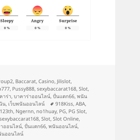
Sleepy
Angry
Surprise
0
%
0
%
0
%
roup2
,
Baccarat
,
Casino
,
Jilislot
,
o777
,
Pussy888
,
sexybaccarat168
,
Slot
,
คาร่า
,
บาคาร่าออนไลน์
,
ปั่นแตก66
,
พนัน
ป้าย
นัน
,
เว็บพนันออนไลน์
918Kiss
,
ABA
,
กำกับ
r123th
,
Ngernn
,
no1huay
,
PG
,
PG Slot
,
sexybaccarat168
,
Slot
,
Slot Online
,
่าออนไลน์
,
ปั่นแตก66
,
พนันออนไลน์
,
นันออนไลน์