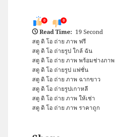
0
0
Read Time:
19 Second
สตู ดิ โอ ถ่าย ภาพ ฟรี
สตู ดิ โอ ถ่ายรูป ใกล้ ฉัน
สตู ดิ โอ ถ่าย ภาพ พร้อมช่างภาพ
สตู ดิ โอ ถ่ายรูป แฟชั่น
สตู ดิ โอ ถ่าย ภาพ ฉากขาว
สตู ดิ โอ ถ่ายรูปเกาหลี
สตู ดิ โอ ถ่าย ภาพ ให้เช่า
สตู ดิ โอ ถ่าย ภาพ ราคาถูก