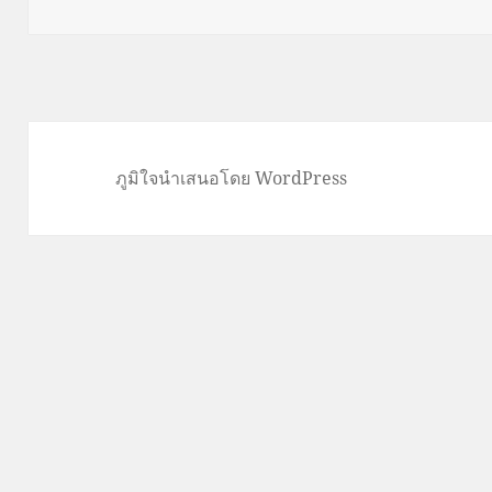
ภูมิใจนำเสนอโดย WordPress