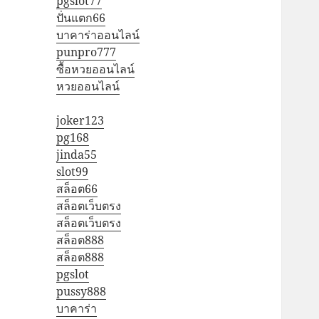
pgslot77
ปั่นแตก66
บาคาร่าออนไลน์
punpro777
ซื้อหวยออนไลน์
หวยออนไลน์
joker123
pg168
jinda55
slot99
สล็อต66
สล็อตเว็บตรง
สล็อตเว็บตรง
สล็อต888
สล็อต888
pgslot
pussy888
บาคาร่า