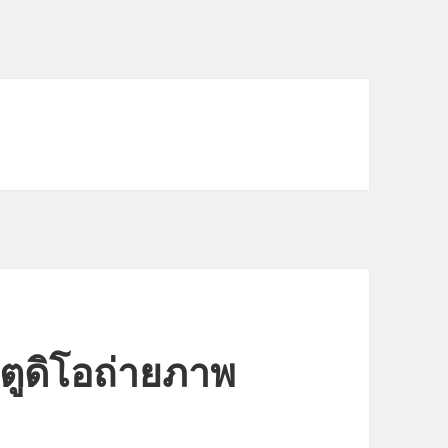
ตูดิโอถ่ายภาพ