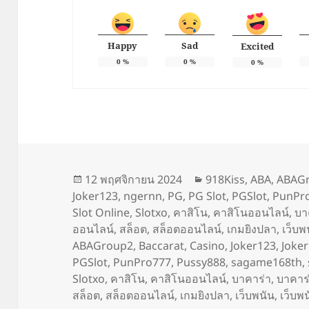
Happy
Sad
Excited
0
%
0
%
0
%
เขียน
หมวด
12 พฤศจิกายน 2024
918Kiss
,
ABA
,
ABAG
เมื่อ
หมู่
Joker123
,
ngernn
,
PG
,
PG Slot
,
PGSlot
,
PunPr
Slot Online
,
Slotxo
,
คาสิโน
,
คาสิโนออนไลน์
,
บา
ออนไลน์
,
สล็อต
,
สล็อตออนไลน์
,
เกมยิงปลา
,
เว็บพ
ABAGroup2
,
Baccarat
,
Casino
,
Joker123
,
Joke
PGSlot
,
PunPro777
,
Pussy888
,
sagame168th
,
Slotxo
,
คาสิโน
,
คาสิโนออนไลน์
,
บาคาร่า
,
บาคาร
สล็อต
,
สล็อตออนไลน์
,
เกมยิงปลา
,
เว็บพนัน
,
เว็บพ