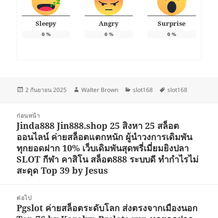
Sleepy
Angry
Surprise
0
%
0
%
0
%
เขียน
ผู้
หมวด
ป้าย
2 กันยายน 2025
Walter Brown
slot168
slot168
เมื่อ
เขียน
หมู่
กำกับ
แนะแนว
ก่อนหน้า
เรื่อง
Jinda888 Jin888.shop 25 สิงหา 25 สล็อต
เรื่อง
ออนไลน์ ค่ายสล็อตแตกหนัก ผู้นำวงการเดิมพัน
ก่อน
ทุกยอดฝาก 10% เว็บเดิมพันสุดพรี่เมี่ยมยิงปลา
หน้า:
SLOT กีฬา คาสิโน สล็อต888 ระบบดี ทำกำไรไม่
สะดุด Top 39 by Jesus
ต่อไป
Pgslot ค่ายสล็อตระดับโลก ส่งตรงจากเมืองนอก
เรื่อง