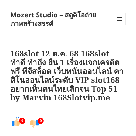
Mozert Studio – สตูดิโอถ่าย
ภาพสร้างสรรค์
เมนู
และวิด
เจ็ต
168slot 12 ต.ค. 68 168slot
ทำดี ทำถึง ยืน 1 เรื่องแจกเครดิต
ฟรี พีจีสล็อต เว็บพนันออนไลน์ คา
สิโนออนไลน์ระดับ VIP slot168
อยากเห็นคนไทยเลิกจน Top 51
by Marvin 168Slotvip.me
0
0