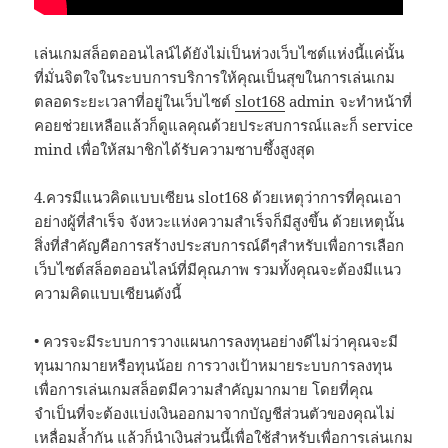
เล่นเกมสล็อตออนไลน์ได้ยังไม่เป็นห่วงเว็บไซต์แห่งนี้แค่นั้น
ที่มั่นจิตใจในระบบการบริการให้คุณเป็นสุขในการเล่นเกม
ตลอดระยะเวลาที่อยู่ในเว็บไซต์
slot168
admin จะทำหน้าที่
คอยช่วยเหลือแล้วก็ดูแลคุณด้วยประสบการณ์และก็ service
mind เพื่อให้สมาชิกได้รับความซาบซึ้งสูงสุด
4.ควรมีแนวคิดแบบเซียน slot168 ด้วยเหตุว่าการที่คุณเอา
อย่างผู้ที่สำเร็จ จังหวะแห่งความสำเร็จก็มีสูงขึ้น ด้วยเหตุนั้น
สิ่งที่สำคัญคือการสร้างประสบการณ์ดีๆสำหรับเพื่อการเลือก
เว็บไซต์สล็อตออนไลน์ที่มีคุณภาพ รวมทั้งคุณจะต้องมีแนว
ความคิดแบบเซียนดังนี้
• ควรจะมีระบบการวางแผนการลงทุนอย่างดีไม่ว่าคุณจะมี
ทุนมากมายหรือทุนน้อย การวางเป้าหมายระบบการลงทุน
เพื่อการเล่นเกมสล็อตมีความสำคัญมากมาย โดยที่คุณ
จำเป็นที่จะต้องแบ่งเงินออกมาจากบัญชีส่วนตัวของคุณไม่
เหลื่อมล้ำกัน แล้วก็นำเงินส่วนนี้เพื่อใช้สำหรับเพื่อการเล่นเกม