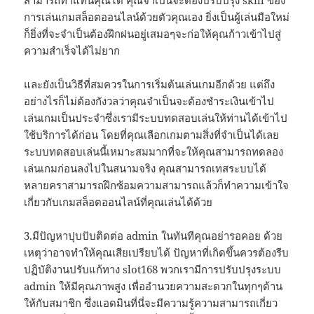
สามารถทำแทนคุณได้ คุณจำเป็นจะต้องปรับปรุง skill ของ
การเล่นเกมสล็อตออนไลน์ด้วยตัวคุณเอง ยิ่งเป็นผู้เล่นมือใหม่
ก็ยิ่งที่จะจำเป็นต้องฝึกฝนอยู่เสมอๆจะก่อให้คุณก้าวเข้าไปสู่
ความสำเร็จได้ไม่ยาก
และยังเป็นวิธีที่สมควรในการเริ่มต้นเล่นเกมอีกด้วย แต่ถึง
อย่างไรก็ไม่ต้องกังวลว่าคุณจำเป็นจะต้องชำระเงินเข้าไป
เล่นเกมเป็นประจำซึ่งเรามีระบบทดสอบเล่นให้ท่านได้เข้าไป
ใช้บริการได้ก่อน โดยที่คุณเลือกเกมตามสิ่งที่จำเป็นได้เลย
ระบบทดสอบเล่นนี้เหมาะสมมากที่จะให้คุณสามารถทดลอง
เล่นเกมก่อนลงไปในสนามจริง คุณสามารถเทสระบบได้
หลายคราสามารถฝึกซ้อมความสามารถแล้วก็ทำความเข้าใจ
เกี่ยวกับเกมสล็อตออนไลน์ที่คุณเล่นได้ด้วย
3.มีปัญหาปุบปับติดต่อ admin ในทันทีคุณอย่ารอคอย ด้วย
เหตุว่าอาจทำให้คุณเสียเปรียบได้ ปัญหาที่เกิดขึ้นควรต้องรีบ
ปฏิบัติงานปรับแก้ทาง slot168 พวกเรามีการปรับปรุงระบบ
admin ให้มีคุณภาพสูง เพื่ออำนวยความสะดวกในทุกๆด้าน
ให้กับสมาชิก ซึ่งแอดมินที่นี่จะมีความรู้ความสามารถเกี่ยว