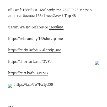
สล็อตฟรี 168สล็อต 168slotvip.me 25 SEP 25 Marvin
อยากรวยต้องลอง 168สล็อตสมัครฟรี Top 48
ขอขอบพระคุณreference
168สล็อต
https://rebrand.ly/168slotvip_me
https://cutly.info/168slotvip_me
https://shorturl.asia/OVFet
https://cutt.ly/frLAVPw7
https://t.co/To7Fx1jG56