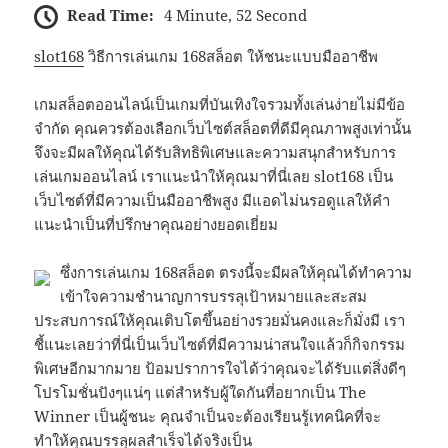
Read Time:
4 Minute, 52 Second
slot168
วิธีการเล่นเกม 168สล็อต ให้ชนะแบบมืออาชีพ
เกมสล็อตออนไลน์เป็นเกมที่บันเทิงใจรวมทั้งเล่นง่ายไม่มีข้อ
จำกัด คุณควรต้องเลือกเว็บไซต์สล็อตที่ดีมีคุณภาพสูงเท่านั้น
จึงจะมีผลให้คุณได้รับสิทธิพิเศษและความสนุกสำหรับการ
เล่นเกมออนไลน์ เราแนะนำให้คุณมาที่นี่เลย slot168 เป็น
เว็บไซต์ที่มีความเป็นมืออาชีพสูง มีแอดไม่นรอดูแลให้คำ
แนะนำเป็นที่ปรึกษาคุณอย่างยอดเยี่ยม
ซึ่งการเล่นเกม 168สล็อต ตรงนี้จะมีผลให้คุณได้ทำความ
เข้าใจความชำนาญการบรรลุเป้าหมายและสะสม
ประสบการณ์ให้คุณเติบโตขึ้นอย่างรวยมั่นคงและก็มั่งมี เรา
ชี้แนะเลยว่าที่นี่เป็นเว็บไซต์ที่มีความน่าสนใจแล้วก็กิจกรรม
พิเศษอีกมากมาย ป้อมปราการใจได้ว่าคุณจะได้รับแต่สิ่งดีๆ
โปรโมชั่นปังๆแน่ๆ แต่สำหรับผู้ใดกันที่อยากเป็น The
Winner เป็นผู้ชนะ คุณจำเป็นจะต้องเรียนรู้เทคนิคที่จะ
ทำให้คุณบรรลุผลสำเร็จได้จริงเป็น