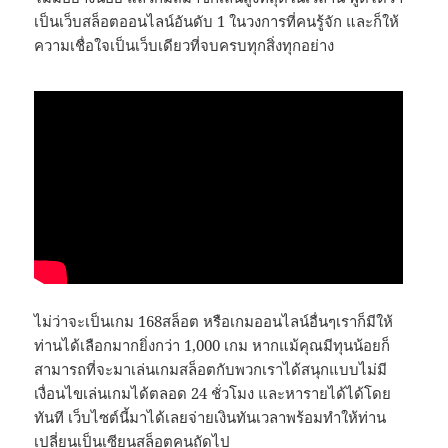
เป็นเว็บสล็อตออนไลน์อันดับ 1 ในวงการที่คนรู้จัก และก็ให้
ความเชื่อใจเป็นเว็บเดียวที่จบครบทุกสิ่งทุกอย่าง
ไม่ว่าจะเป็นเกม 168สล็อต หรือเกมออนไลน์อื่นๆเราก็มีให้
ท่านได้เลือกมากยิ่งกว่า 1,000 เกม หากแม้คุณมีทุนน้อยก็
สามารถที่จะมาเล่นเกมสล็อตกับพวกเราได้สนุกแบบไม่มี
เงื่อนไขเล่นเกมได้ตลอด 24 ชั่วโมง และหารายได้ได้โดย
ทันที เว็บไซต์นี้มาได้เลยจ่ายเงินทันเวลาพร้อมทำให้ท่าน
เปลี่ยนเป็นเซียนสล็อตคนถัดไป