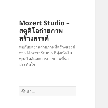
Mozert Studio –
สตูดิโอถ่ายภาพ
สร้างสรรค์
พบกับผลงานถ่ายภาพที่สร้างสรรค์
จาก Mozert Studio ที่มุ่งเน้นใน
ทุกสไตล์และการถ่ายภาพที่น่า
ประทับใจ
ค้นหา
สำหรับ: