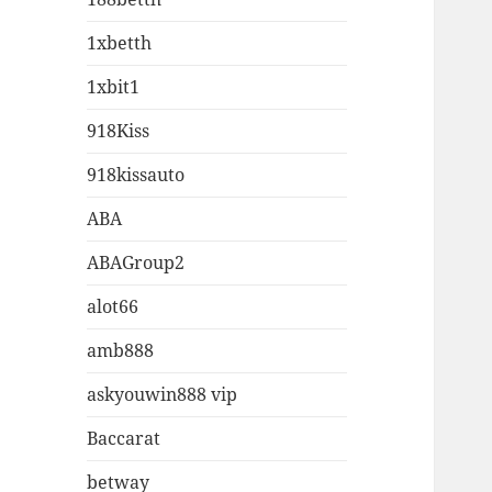
1xbetth
1xbit1
918Kiss
918kissauto
ABA
ABAGroup2
alot66
amb888
askyouwin888 vip
Baccarat
betway