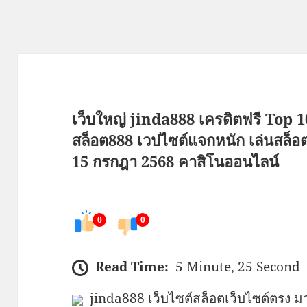
เว็บใหญ่ jinda888 เครดิตฟรี Top 
สล็อต888 เวปไซต์แจกหนัก เล่นสล็อตยั
15 กรกฎา 2568 คาสิโนออนไลน์
0
0
Read Time:
5 Minute, 25 Second
jinda888 เว็บไซต์สล็อตเว็บไซต์ตรง 