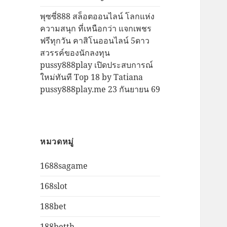
พุซซี่888 สล็อตออนไลน์ โลกแห่ง
ความสนุก ที่เหนือกว่า แจกเพชร
ฟรีทุกวัน คาสิโนออนไลน์ 5ดาว
สวรรค์ของนักลงทุน
pussy888play เปิดประสบการณ์
ใหม่ทันที Top 18 by Tatiana
pussy888play.me 23 กันยายน 69
หมวดหมู่
1688sagame
168slot
188bet
188betth