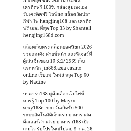
มากที่สุด ของไทย โปรโมชั่น
เครดิตฟรี 100% กล่องสุ่มเฮงเฮง
รับเครดิตฟรี ไลฟ์สด สล็อต ยิงปลา
กีฬา ไพ่ hengjing168 แจก เครดิต
ฟรี เยอะที่สุด Top 33 by Shantell
hengjing168d.com
สล็อตเว็บตรง สล็อตยอดนิยม 2026
รวมเกมดัง ค่ายชั้นนำ และฟีเจอร์ที่
ผู้เล่นชื่นชอบ 10 SEP 2569 เว็บ
แจกหนัก Jin888.asia casino
online เว็บแม่ ใหม่ล่าสุด Top 60
by Nadine
บาคาร่า168 คู่มือเลือกเว็บไพ่ที่
ควรรู้ Top 100 by Mayra
sexy168c.com วันเกิดรับ 500
ระบบอัตโนมัติเจ้าแรก บาคาร่าสด
ดีลเลอร์สาวสวย บาคาร่า168 เปิด
เกมไว รับโปรใหญ่ไปเลย 8 ก.ค. 26