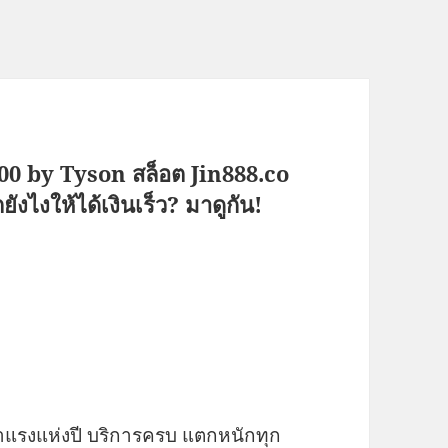
100 by Tyson สล็อต Jin888.co
งไงให้ได้เงินเร็ว? มาดูกัน!
มาแรงแห่งปี บริการครบ แตกหนักทุก