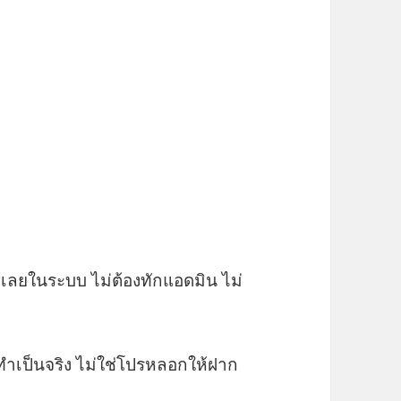
ด้เลยในระบบ ไม่ต้องทักแอดมิน ไม่
ถทำเป็นจริง ไม่ใช่โปรหลอกให้ฝาก