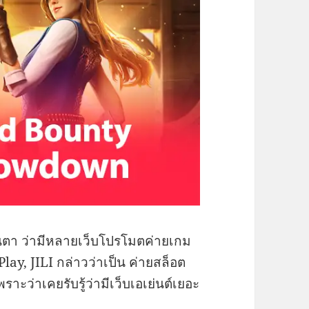
นตา ว่ามีหลายเว็บโปรโมตค่ายเกม
lay, JILI กล่าวว่าเป็น ค่ายสล็อต
 เพราะว่าเคยรับรู้ว่ามีเว็บเอเย่นต์เยอะ