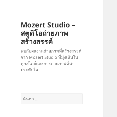
Mozert Studio –
สตูดิโอถ่ายภาพ
สร้างสรรค์
พบกับผลงานถ่ายภาพที่สร้างสรรค์
จาก Mozert Studio ที่มุ่งเน้นใน
ทุกสไตล์และการถ่ายภาพที่น่า
ประทับใจ
ค้นหา
สำหรับ: