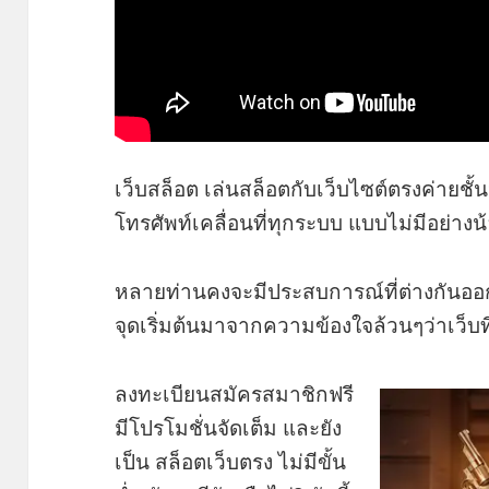
เว็บสล็อต เล่นสล็อตกับเว็บไซต์ตรงค่ายชั้น
โทรศัพท์เคลื่อนที่ทุกระบบ แบบไม่มีอย่างน
หลายท่านคงจะมีประสบการณ์ที่ต่างกันออก
จุดเริ่มต้นมาจากความข้องใจล้วนๆว่าเว็บที่
ลงทะเบียนสมัครสมาชิกฟรี
มีโปรโมชั่นจัดเต็ม และยัง
เป็น สล็อตเว็บตรง ไม่มีขั้น