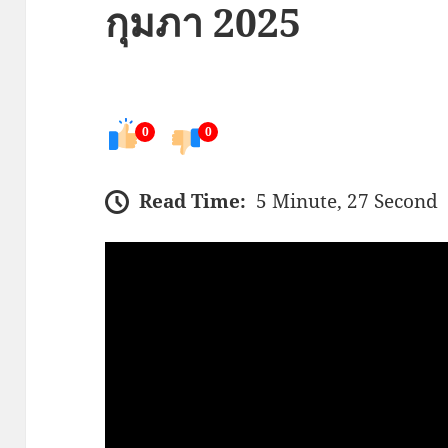
กุมภา 2025
0
0
Read Time:
5 Minute, 27 Second