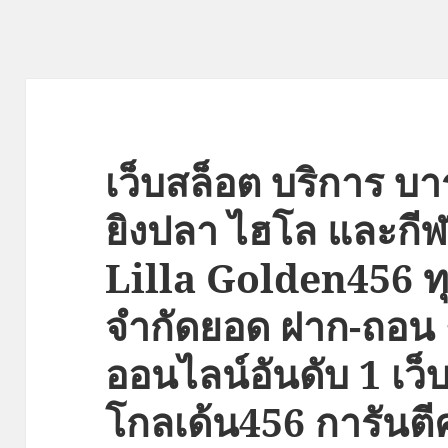
เว็บสล็อต บริการ บาร
ยิงปลา ไฮโล และกี
Lilla Golden456 ทุ
จำกัดยอด ฝาก-ถอน ง
ออนไลน์อันดับ 1 เว็
โกลเด้น456 การันต