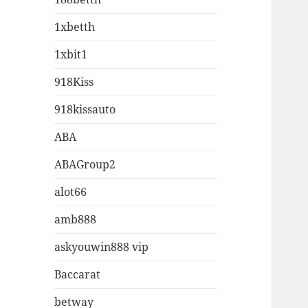
1xbetth
1xbit1
918Kiss
918kissauto
ABA
ABAGroup2
alot66
amb888
askyouwin888 vip
Baccarat
betway