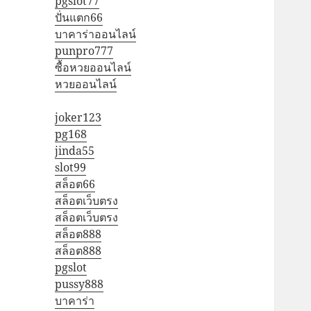
pgslot77
ปั่นแตก66
บาคาร่าออนไลน์
punpro777
ซื้อหวยออนไลน์
หวยออนไลน์
joker123
pg168
jinda55
slot99
สล็อต66
สล็อตเว็บตรง
สล็อตเว็บตรง
สล็อต888
สล็อต888
pgslot
pussy888
บาคาร่า