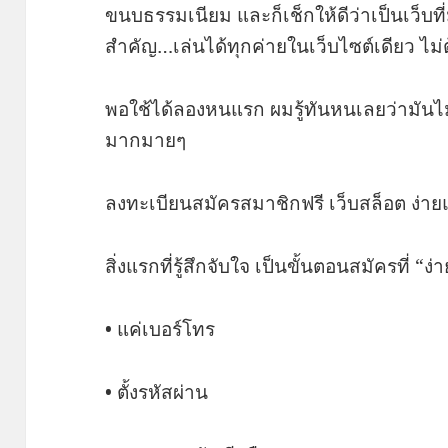
ขนบธรรมเนียม และก็เช็กให้ดีว่าเป็นเว็บท
สำคัญ…เล่นได้ทุกค่ายในเว็บไซต์เดียว ไ
พอใช้ได้ลองหนแรก ผมรู้ทันหนเลยว่ามันไม่เ
มากมายๆ
ลงทะเบียนสมัครสมาชิกฟรี เว็บสล็อต ง่ายแ
สิ่งแรกที่รู้สึกจับใจ เป็นขั้นตอนสมัครที่ “ง่
• แค่เบอร์โทร
• ตั้งรหัสผ่าน