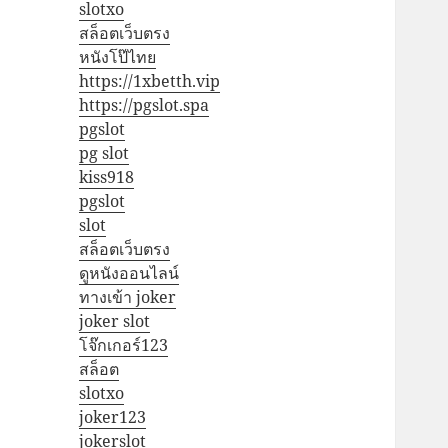
slotxo
สล็อตเว็บตรง
หนังโป๊ไทย
https://1xbetth.vip
https://pgslot.spa
pgslot
pg slot
kiss918
pgslot
slot
สล็อตเว็บตรง
ดูหนังออนไลน์
ทางเข้า joker
joker slot
โจ๊กเกอร์123
สล็อต
slotxo
joker123
jokerslot