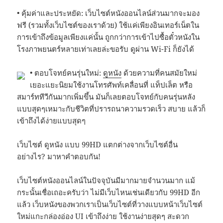
• คุ้มค่าและประหยัด: เว็บไซต์หนังออนไลน์ส่วนมากจะมอง
ฟรี (รวมทั้งเว็บไซต์ของเราด้วย) ใช้แค่เพียงอินเทอร์เน็ตใน
การเข้าถึงข้อมูลเพียงแค่นั้น ถูกกว่าการเข้าไปซื้อตั๋วหนังใน
โรงภาพยนตร์หลายเท่าเลยล่ะขอรับ ดูผ่าน Wi-Fi ก็ยังได้
• ตอบโจทย์คนรุ่นใหม่:
ดูหนัง
ด้วยความที่คนสมัยใหม่
เยอะแยะนิยมใช้งานโทรศัพท์เคลื่อนที่ แท็ปเล็ต หรือ
สมาร์ททีวีกันมากเพิ่มขึ้น มันก็เลยตอบโจทย์กับคนรุ่นหลัง
แบบสุดๆเหมาะกับชีวิตที่ปรารถนาความรวดเร็ว สบาย แล้วก็
เข้าถึงได้ง่ายแบบสุดๆ
เว็บไซต์ ดูหนัง แบบ 99HD แตกต่างจากเว็บไซต์อื่น
อย่างไร? มาหาคำตอบกัน!
เว็บไซต์หนังออนไลน์ในปัจจุบันมีมากมายจำนวนมาก แม้
กระนั้นเชื่อเถอะครับว่า ไม่มีเว็บไหนเช่นเดียวกับ 99HD อีก
แล้ว เว็บหนังของพวกเราเป็นเว็บไซต์ที่วางแบบหน้าเว็บไซต์
ใหม่แกะกล่องอ่อง UI เข้าถึงง่าย ใช้งานง่ายสุดๆ สะดวก