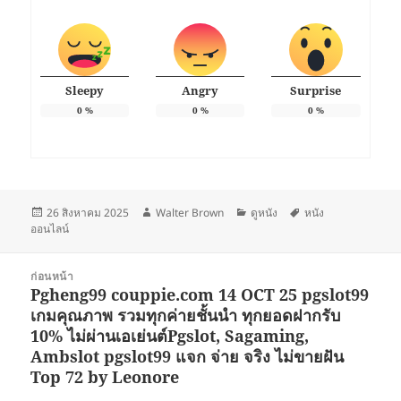
Sleepy
Angry
Surprise
0
%
0
%
0
%
เขียน
ผู้
หมวด
ป้าย
26 สิงหาคม 2025
Walter Brown
ดูหนัง
หนัง
เมื่อ
เขียน
หมู่
กำกับ
ออนไลน์
แนะแนว
ก่อนหน้า
เรื่อง
Pgheng99 couppie.com 14 OCT 25 pgslot99
เรื่อง
เกมคุณภาพ รวมทุกค่ายชั้นนำ ทุกยอดฝากรับ
ก่อน
10% ไม่ผ่านเอเย่นต์Pgslot, Sagaming,
หน้า:
Ambslot pgslot99 แจก จ่าย จริง ไม่ขายฝัน
Top 72 by Leonore