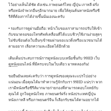
ไว้อย่างเห็นได้ชัด ดังเช่น ภาพยนตร์ไทย ญี่ปุ่น เกาหลี ฝรั่ง
หรือหนังจำพวกอื่นๆอีกมากมาย เพื่อให้คุณค้นหาหนังหรือซี
รีส์ที่ต้องการได้ง่ายขึ้นนั่นเองนะครับ
• รองรับการดูผ่านมือถือ: หน้าเว็บของเราสามารถปรับให้เข้า
กับขนาดจอของโทรศัพท์เคลื่อนที่ได้แบบชิวๆใช้งานง่ายสุดๆ
ไม่ซับซ้อนดังเว็บอื่นๆเข้าชมผ่านจอแนวดิ่งหรือแนวขนานได้
ตามอยาก เลือกความละเอียดได้อีกด้วย
เติมเต็มประสบการณ์การดูหนังแบบเหนือชั้นกับ 99HD เว็บ
ดูหนัง
ออนไลน์ ที่มีครบจบในเว็บเดียว มาทดลองกัน!
ขอยืนยันเลยค่ะครับว่า การดูหนังของคุณจะแปรไปอย่าง
แน่นอน เมื่อคุณได้มาทำความรู้จักกับเรา 99HD แน่ๆว่า พวก
เรามีหนังหรือซีรีส์มากมายก่ายกองที่สามารถตอบโจทย์กับ
คุณได้ ถูกใจดูหนังไทย ภาพยนตร์ฝรั่ง หนังประเทศญี่ปุ่น
หนังเกาหลี หรือภาพยนตร์จีน ก็เลือกรับชมได้ตามอยากได้