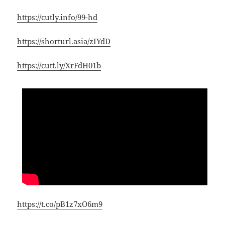
https://cutly.info/99-hd
https://shorturl.asia/zIYdD
https://cutt.ly/XrFdH01b
https://t.co/pB1z7xO6m9