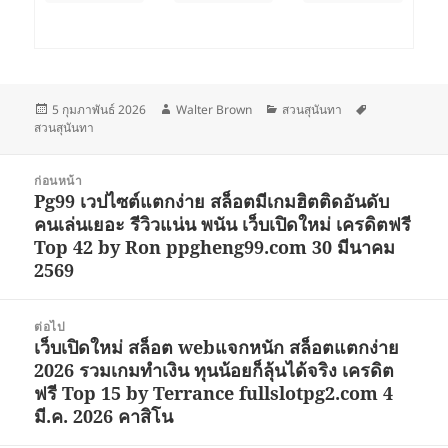
เขียน
ผู้
หมวด
ป้าย
5 กุมภาพันธ์ 2026
Walter Brown
สวนสุนันทา
เมื่อ
เขียน
หมู่
กำกับ
สวนสุนันทา
แนะแนว
ก่อนหน้า
เรื่อง
Pg99 เวปไซต์แตกง่าย สล็อตมีเกมฮิตติดอันดับ
เรื่อง
คนเล่นเยอะ รีวิวแน่น พนัน เว็บเปิดใหม่ เครดิตฟรี
ก่อน
Top 42 by Ron ppgheng99.com 30 มีนาคม
หน้า:
2569
ต่อไป
เว็บเปิดใหม่ สล็อต webแจกหนัก สล็อตแตกง่าย
เรื่อง
2026 รวมเกมทำเงิน ทุนน้อยก็ลุ้นได้จริง เครดิต
ต่อ
ฟรี Top 15 by Terrance fullslotpg2.com 4
ไป:
มี.ค. 2026 คาสิโน