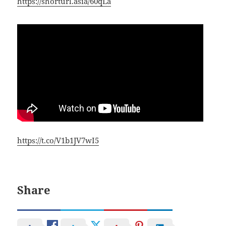
https://shorturl.asia/60qLa
https://t.co/V1b1JV7wI5
Share