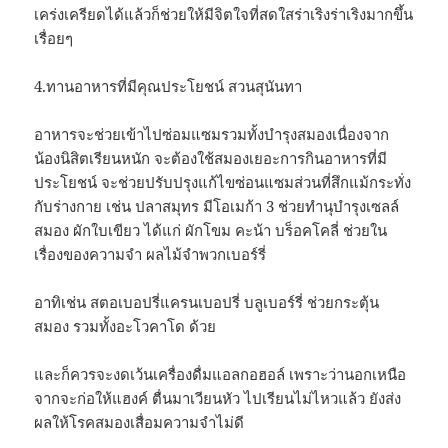
เคร่งเครียดได้แล้วก็ช่วยให้มีจิตใจที่สดใสร่าเริงร่าเริงมากขึ้น
เรื่อยๆ
4.ทานอาหารที่มีคุณประโยชน์ สวนสุนันทา
อาหารจะช่วยเข้าไปซ่อมแซมรวมทั้งบำรุงสมองเนื่องจาก
น้องนิสิตเรียนหนัก จะต้องใช้สมองเยอะการกินอาหารที่มี
ประโยชน์ จะช่วยปรับปรุงแก้ไขซ่อนแซมส่วนที่สึกแม้กระทั่ง
กับร่างกาย เช่น ปลาสมุทร มีโอเมก้า 3 ช่วยทำนุบำรุงเซลล์
สมอง ผักใบเขียว ได้แก่ ผักโขม คะน้า บร็อคโคลี่ ช่วยใน
เรื่องของความจำ ผลไม้จำพวกเบอร์รี่
อาทิเช่น สตอเบอปรี่แครนเบอปรี่ บลูเบอร์รี่ ช่วยกระตุ้น
สมอง รวมทั้งอะโวคาโด ด้วย
และก็ควรจะงดเว้นเครื่องดื่มแอลกอฮอล์ เพราะว่านอกเหนือ
จากจะก่อให้แฮงค์ ตื่นมาเวียนหัว ไปเรียนไม่ไหวแล้ว ยังส่ง
ผลให้โรคสมองเสื่อมความจำไม่ดี