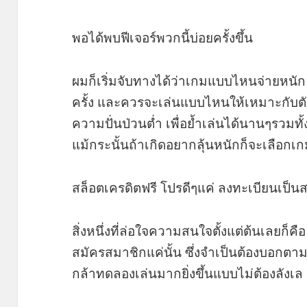
พอได้พบฟีเจอร์พวกนี้บ่อยครั้งขึ้น
ผมก็เริ่มจับทางได้ว่าเกมแบบไหนจ่ายหน
ครั้ง และควรจะเล่นแบบไหนให้เหมาะกับตัว
ความปั่นป่วนต่ำ เพื่อย้ำเล่นได้นานๆรวม
แม้กระนั้นถ้าเกิดอยากลุ้นหนักก็จะเลือกเก
สล็อตเครดิตฟรี โปรดีๆแค่ ลงทะเบียนเป็นส
สิ่งหนึ่งที่ล่อใจความสนใจตั้งแต่ต้นเลยก็ค
สมัครสมาชิกแค่นั้น ซึ่งจำเป็นต้องบอกตามจ
กล้าทดลองเล่นมากยิ่งขึ้นแบบไม่ต้องลังเล