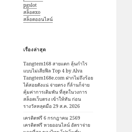
pgslot
สล็อตxo
สล็อตออนไลน์
เรื่องล่าสุด
Tangtem168 สายแตก ลุ้นกำไร
แบบไม่เสียฟีล Top 4 by Alva
Tangtem168e.com ฝากไม่ถึงร้อย
ได้สอยตังแน่ จ่ายตรง กี่ล้านก็จ่าย
คุ้มค่าการเดิมพัน ที่สุดในวงการ
สล็อตเว็บตรง เข้าให้ทัน ก่อน
รางวัลหลุดมือ 29 ส.ค. 2026
เครดิตฟรี 6 กรกฎาคม 2569
เครดิตฟรี หวยออนไลน์ อัตราจ่าย