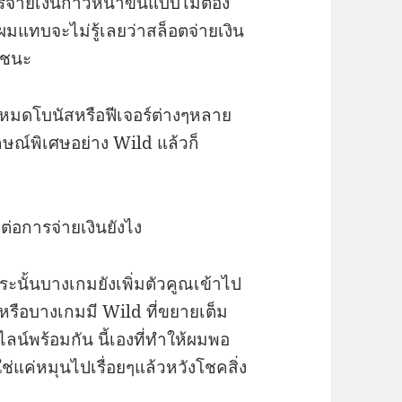
จ่ายเงินก้าวหน้าขึ้นแบบไม่ต้อง
มแทบจะไม่รู้เลยว่าสล็อตจ่ายเงิน
ก็ชนะ
าโหมดโบนัสหรือฟีเจอร์ต่างๆหลาย
ลักษณ์พิเศษอย่าง Wild แล้วก็
ต่อการจ่ายเงินยังไง
้กระนั้นบางเกมยังเพิ่มตัวคูณเข้าไป
ด หรือบางเกมมี Wild ที่ขยายเต็ม
ลน์พร้อมกัน นี้เองที่ทำให้ผมพอ
่แค่หมุนไปเรื่อยๆแล้วหวังโชคสิ่ง