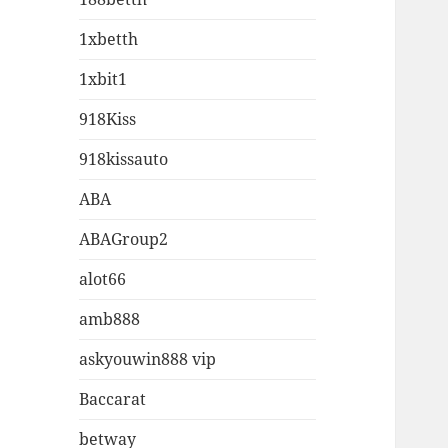
1xbetth
1xbit1
918Kiss
918kissauto
ABA
ABAGroup2
alot66
amb888
askyouwin888 vip
Baccarat
betway