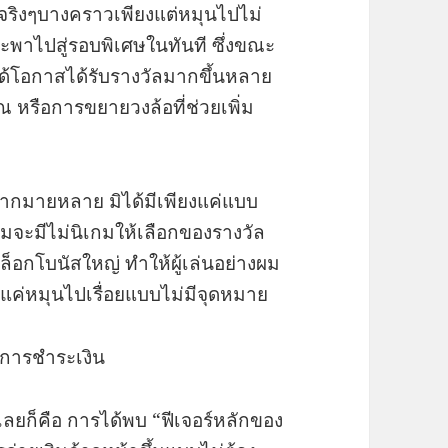
จริงๆบางคราวเพียงแต่หมุนไปไม่
ะพาไปสู่รอบพิเศษในทันที ซึ่งขณะ
่าได้โอกาสได้รับรางวัลมากขึ้นหลาย
ูณ หรือการขยายวงล้อที่ช่วยเพิ่ม
มากมายหลาย มิได้มีเพียงแค่แบบ
จะมีไม่นิเกมให้เลือกของรางวัล
็อกโบนัสใหญ่ ทำให้ผู้เล่นอย่างผม
ช่แค่หมุนไปเรื่อยแบบไม่มีจุดหมาย
บการชำระเงิน
นเลยก็คือ การได้พบ “ฟีเจอร์หลักของ