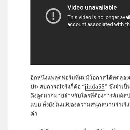
อีกหนึ่งแพลตฟอร์มที่ผมมีโอกาสได้ทดลอ
ประสบการณ์จริงก็คือ “
jinda55
” ซึ่งจำเป
ดึงดูดมากมายสำหรับใครที่ต้องการสัมผัส
แบบ ทั้งยังในแง่ของความสนุกสนานร่าเริง
ค่า