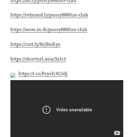
https://bit.ly/pussy888fun-club
https://rebrand.ly/pussy888fun-club
https://wow.in.th/pussy888fun-club
https://cutt.ly/8rjBuKyo
https://shorturl.asia/3xIs1
https://t.co/Psyvh3G5dj