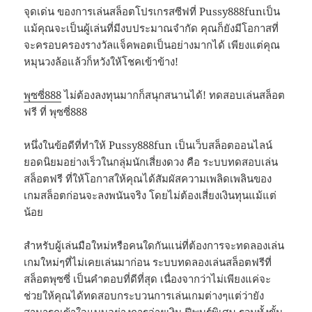
จุดเด่น ของการเล่นสล็อตโปรเกรสซีฟที่ Pussy888funเป็น
แม้คุณจะเป็นผู้เล่นที่มีงบประมาณจำกัด คุณก็ยังมีโอกาสที่
จะครอบครองรางวัลแจ็คพอตเป็นอย่างมากได้ เพียงแต่คุณ
หมุนวงล้อแล้วก็หวังให้โชคเข้าข้าง!
พุซซี่888
ไม่ต้องลงทุนมากก็สนุกสนานได้! ทดสอบเล่นสล็อต
ฟรี ที่ พุซซี่888
หนึ่งในข้อดีที่ทำให้ Pussy888fun เป็นเว็บสล็อตออนไลน์
ยอดนิยมอย่างเร็วในกลุ่มนักเสี่ยงดวง คือ ระบบทดสอบเล่น
สล็อตฟรี ที่ให้โอกาสให้คุณได้สัมผัสความเพลิดเพลินของ
เกมสล็อตก่อนจะลงพนันจริง โดยไม่ต้องเสี่ยงเงินทุนแม้แต่
น้อย
สำหรับผู้เล่นมือใหม่หรือคนใดกันแน่ที่ต้องการจะทดลองเล่น
เกมใหม่ๆที่ไม่เคยเล่นมาก่อน ระบบทดลองเล่นสล็อตฟรีที่
สล็อตพุซซี่ เป็นคำตอบที่ดีที่สุด เนื่องจากว่าไม่เพียงแค่จะ
ช่วยให้คุณได้ทดสอบกระบวนการเล่นเกมต่างๆแต่ว่ายัง