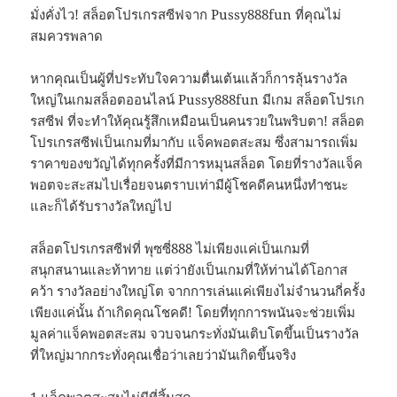
มั่งคั่งไว! สล็อตโปรเกรสซีฟจาก Pussy888fun ที่คุณไม่
สมควรพลาด
หากคุณเป็นผู้ที่ประทับใจความตื่นเต้นแล้วก็การลุ้นรางวัล
ใหญ่ในเกมสล็อตออนไลน์ Pussy888fun มีเกม สล็อตโปรเก
รสซีฟ ที่จะทำให้คุณรู้สึกเหมือนเป็นคนรวยในพริบตา! สล็อต
โปรเกรสซีฟเป็นเกมที่มากับ แจ็คพอตสะสม ซึ่งสามารถเพิ่ม
ราคาของขวัญได้ทุกครั้งที่มีการหมุนสล็อต โดยที่รางวัลแจ็ค
พอตจะสะสมไปเรื่อยจนตราบเท่ามีผู้โชคดีคนหนึ่งทำชนะ
และก็ได้รับรางวัลใหญ่ไป
สล็อตโปรเกรสซีฟที่ พุซซี่888 ไม่เพียงแค่เป็นเกมที่
สนุกสนานและท้าทาย แต่ว่ายังเป็นเกมที่ให้ท่านได้โอกาส
คว้า รางวัลอย่างใหญ่โต จากการเล่นแค่เพียงไม่จำนวนกี่ครั้ง
เพียงแค่นั้น ถ้าเกิดคุณโชคดี! โดยที่ทุกการพนันจะช่วยเพิ่ม
มูลค่าแจ็คพอตสะสม จวบจนกระทั่งมันเติบโตขึ้นเป็นรางวัล
ที่ใหญ่มากกระทั่งคุณเชื่อว่าเลยว่ามันเกิดขึ้นจริง