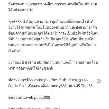
จัดการงบประมาณรวมทั้งศึกษาการหมุนวงล้อในแต่ละเกม
ได้อย่างสบายใจ
พุซซี่888 ทำให้คุณสามารถสนุกกับเกมสล็อตออนไลน์ได้
อย่างไร้วิตกกังวล โดยไม่ต้องลงทุนมาก และยังสามารถฝึก
ซ้อมความถนัดของคุณได้ฟรีๆไม่ว่าจะเป็นมือใหม่หรือผู้เล่น
ที่มีประสบการณ์อยู่แล้ว ถ้าเกิดคุณยังไม่พร้อมที่จะลงเงิน
พนัน ระบบทดลองเล่นฟรีเป็นโอกาสที่ดีที่สุดสำหรับในการ
เริ่มต้น!
อย่าคอยช้า! เข้ามาสัมผัสความสนุกและก็การเล่นเกมสล็อต
ฟรีที่ สล็อตพุซซี่ ได้เลยช่วงนี้!
slot888 พุซซี่888 pussy888fun.club 17 กรกฎา 68
Stacia ยืน 1 เรื่องเกมสล็อต pussy888สมัครฟรี Top 66
ขอขอบคุณweb
pussy888