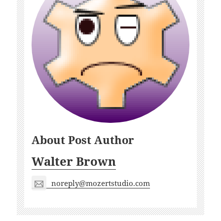
About Post Author
Walter Brown
noreply@mozertstudio.com