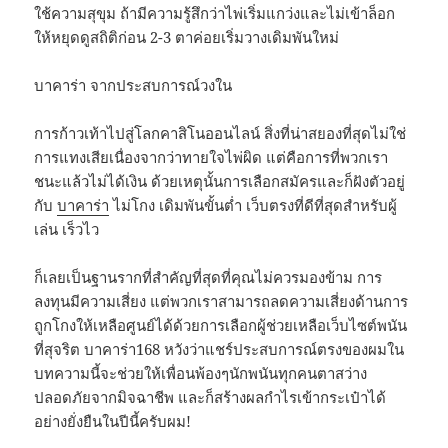
ใช้ความสุขุม ถ้ามีความรู้สึกว่าไพ่เริ่มแกว่งและไม่เข้าล็อก
ให้หยุดดูสถิติก่อน 2-3 ตาค่อยเริ่มวางเดิมพันใหม่
บาคาร่า จากประสบการณ์วงใน
การก้าวเท้าไปสู่โลกคาสิโนออนไลน์ สิ่งที่น่าสยองที่สุดไม่ใช่
การแทงเสียเนื่องจากว่าทายใจไพ่ผิด แต่คือการที่พวกเรา
ชนะแล้วไม่ได้เงิน ด้วยเหตุนั้นการเลือกสมัครและก็ฝังตัวอยู่
กับ
บาคาร่า
ไม่โกง เดิมพันขั้นต่ำ เว็บตรงที่ดีที่สุดสำหรับผู้
เล่น เร็วไว
ก็เลยเป็นฐานรากที่สำคัญที่สุดที่คุณไม่ควรมองข้าม การ
ลงทุนมีความเสี่ยง แต่พวกเราสามารถลดความเสี่ยงด้านการ
ถูกโกงให้เหลือศูนย์ได้ด้วยการเลือกผู้ช่วยเหลือเว็บไซต์พนัน
ที่สุจริต บาคาร่า168 หวังว่าแชร์ประสบการณ์ตรงของผมใน
บทความนี้จะช่วยให้เพื่อนพ้องๆนักพนันทุกคนตาสว่าง
ปลอดภัยจากมิจฉาชีพ และก็สร้างผลกำไรเข้ากระเป๋าได้
อย่างยั่งยืนในปีนี้ครับผม!