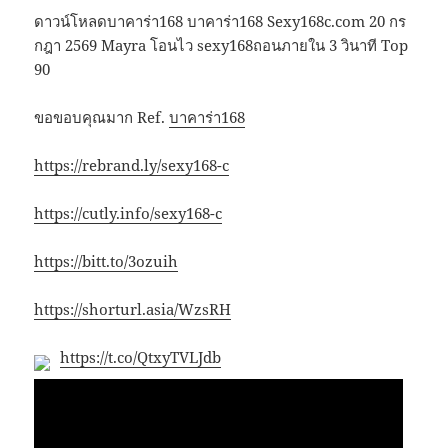
ดาวน์โหลดบาคาร่า168 บาคาร่า168 Sexy168c.com 20 กร
กฎา 2569 Mayra โอนไว sexy168ถอนภายใน 3 วินาที Top
90
ขอขอบคุณมาก Ref.
บาคาร่า168
https://rebrand.ly/sexy168-c
https://cutly.info/sexy168-c
https://bitt.to/3ozuih
https://shorturl.asia/WzsRH
https://t.co/QtxyTVLJdb