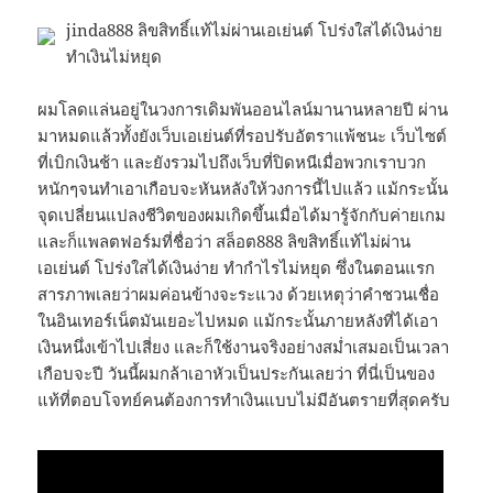
jinda888 ลิขสิทธิ์แท้ไม่ผ่านเอเย่นต์ โปร่งใสได้เงินง่าย
ทำเงินไม่หยุด
ผมโลดแล่นอยู่ในวงการเดิมพันออนไลน์มานานหลายปี ผ่าน
มาหมดแล้วทั้งยังเว็บเอเย่นต์ที่รอปรับอัตราแพ้ชนะ เว็บไซต์
ที่เบิกเงินช้า และยังรวมไปถึงเว็บที่ปิดหนีเมื่อพวกเราบวก
หนักๆจนทำเอาเกือบจะหันหลังให้วงการนี้ไปแล้ว แม้กระนั้น
จุดเปลี่ยนแปลงชีวิตของผมเกิดขึ้นเมื่อได้มารู้จักกับค่ายเกม
และก็แพลตฟอร์มที่ชื่อว่า สล็อต888 ลิขสิทธิ์แท้ไม่ผ่าน
เอเย่นต์ โปร่งใสได้เงินง่าย ทำกำไรไม่หยุด ซึ่งในตอนแรก
สารภาพเลยว่าผมค่อนข้างจะระแวง ด้วยเหตุว่าคำชวนเชื่อ
ในอินเทอร์เน็ตมันเยอะไปหมด แม้กระนั้นภายหลังที่ได้เอา
เงินหนึ่งเข้าไปเสี่ยง และก็ใช้งานจริงอย่างสม่ำเสมอเป็นเวลา
เกือบจะปี วันนี้ผมกล้าเอาหัวเป็นประกันเลยว่า ที่นี่เป็นของ
แท้ที่ตอบโจทย์คนต้องการทำเงินแบบไม่มีอันตรายที่สุดครับ