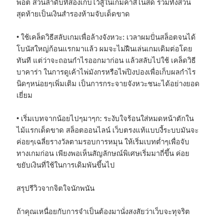
พอต ส่วนลำดับที่สองเก็บไว้สู้ในเกมคาสิโนสด รวมทั้งส่วน
สุดท้ายเป็นเงินสำรองห้ามจับเด็ดขาด
• ใช้เคล็ดวิธีสลับเกมเพื่อล้างจังหวะ: เวลาผมปั่นสล็อตจนได้
โบนัสใหญ่ก้อนแรกมาแล้ว ผมจะไม่ฝืนเล่นเกมเดิมต่อโดย
ทันที แต่ว่าจะถอนกำไรออกมาก่อน แล้วสลับไปใช้ เคล็ดวิธี
บาคาร่า ในการดูเค้าไพ่มังกรหรือไพ่ปิงปองเพื่อเก็บผลกำไร
นิดๆหน่อยๆเพิ่มเติม เป็นการกระจายจังหวะชนะได้อย่างยอด
เยี่ยม
• เริ่มเบทจากน้อยไปๆมาๆก: ระงับใจร้อนใส่หมดหน้าตักใน
ไม้แรกเด็ดขาด สล็อตออนไลน์ เว็บตรงแท้แบบงี้ระบบมันจะ
ค่อยๆเฉลี่ยรางวัลตามรอบการหมุน ให้เริ่มเบทต่ำๆเพื่อจับ
ทางเกมก่อน เพียงพอเห็นสัญลักษณ์พิเศษเริ่มมาถี่ขึ้น ค่อย
ขยับเงินที่ใช้ในการเดิมพันขึ้นไป
สรุปรีวิวจากจิตใจนักพนัน
ถ้าคุณเหนื่อยกับการจำเป็นต้องมานั่งสงสัยว่าเว็บจะทุจริต