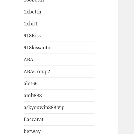
1xbetth
1xbit1
918Kiss
918kissauto
ABA
ABAGroup2
alot66
amb888
askyouwin888 vip
Baccarat
betway