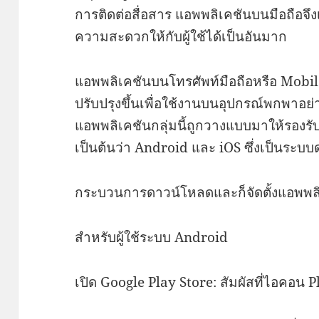
การติดต่อสื่อสาร แอพพลิเคชันบนมือถือจึ
ความสะดวกให้กับผู้ใช้ได้เป็นอันมาก
แอพพลิเคชันบนโทรศัพท์มือถือหรือ Mobil
ปรับปรุงขึ้นเพื่อใช้งานบนอุปกรณ์พกพาอย
แอพพลิเคชันกลุ่มนี้ถูกวางแบบมาให้รองร
เป็นต้นว่า Android และ iOS ซึ่งเป็นระบบด
กระบวนการดาวน์โหลดและก็จัดตั้งแอพพล
สำหรับผู้ใช้ระบบ Android
เปิด Google Play Store: สัมผัสที่ไอคอน