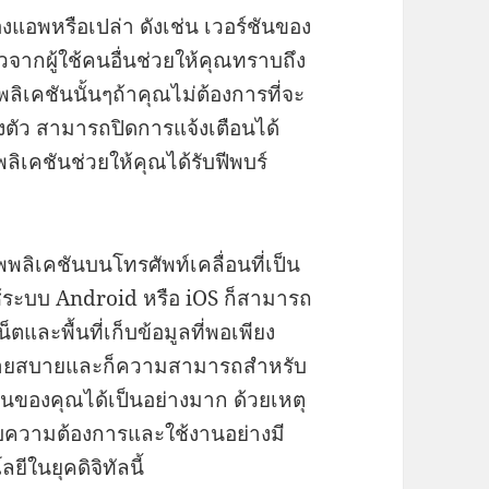
พหรือเปล่า ดังเช่น เวอร์ชันของ
วิวจากผู้ใช้คนอื่นช่วยให้คุณทราบถึง
ิเคชันนั้นๆถ้าคุณไม่ต้องการที่จะ
ตัว สามารถปิดการแจ้งเตือนได้
ิเคชันช่วยให้คุณได้รับฟีพบร์
พพลิเคชันบนโทรศัพท์เคลื่อนที่เป็น
ะใช้ระบบ Android หรือ iOS ก็สามารถ
น็ตและพื้นที่เก็บข้อมูลที่พอเพียง
บายสบายและก็ความสามารถสำหรับ
ันของคุณได้เป็นอย่างมาก ด้วยเหตุ
กับความต้องการและใช้งานอย่างมี
ีในยุคดิจิทัลนี้