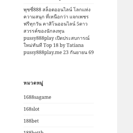
พุซซี่888 สล็อตออนไลน์ โลกแห่ง
ความสนุก ที่เหนือกว่า แจกเพชร
ฟรีทุกวัน คาสิโนออนไลน์ 5ดาว
สวรรค์ของนักลงทุน
pussy888play เปิดประสบการณ์
ใหม่ทันที Top 18 by Tatiana
pussy888play.me 23 กันยายน 69
หมวดหมู่
1688sagame
168slot
188bet
188betth