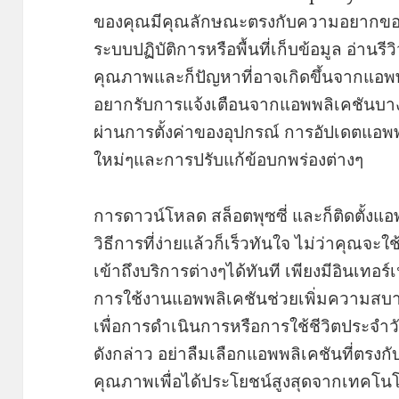
ของคุณมีคุณลักษณะตรงกับความอยากของแอ
ระบบปฏิบัติการหรือพื้นที่เก็บข้อมูล อ่านรี
คุณภาพและก็ปัญหาที่อาจเกิดขึ้นจากแอพพล
อยากรับการแจ้งเตือนจากแอพพลิเคชันบาง
ผ่านการตั้งค่าของอุปกรณ์ การอัปเดตแอพพล
ใหม่ๆและการปรับแก้ข้อบกพร่องต่างๆ
การดาวน์โหลด สล็อตพุซซี่ และก็ติดตั้งแอ
วิธีการที่ง่ายแล้วก็เร็วทันใจ ไม่ว่าคุณจ
เข้าถึงบริการต่างๆได้ทันที เพียงมีอินเทอร์เ
การใช้งานแอพพลิเคชันช่วยเพิ่มความส
เพื่อการดำเนินการหรือการใช้ชีวิตประจำว
ดังกล่าว อย่าลืมเลือกแอพพลิเคชันที่ตรง
คุณภาพเพื่อได้ประโยชน์สูงสุดจากเทคโนโลย