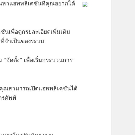
ค้นหาแอพพลิเคชันที่คุณอยากได้
ชันเพื่อดูกรยละเอียดเพิ่มเติม
ิ่งที่จำเป็นของระบบ
ม “จัดตั้ง” เพื่อเริ่มกระบวนการ
ณ์ คุณสามารถเปิดแอพพลิเคชันได้
รศัพท์