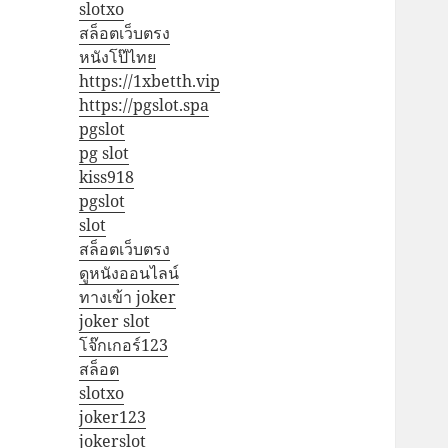
slotxo
สล็อตเว็บตรง
หนังโป๊ไทย
https://1xbetth.vip
https://pgslot.spa
pgslot
pg slot
kiss918
pgslot
slot
สล็อตเว็บตรง
ดูหนังออนไลน์
ทางเข้า joker
joker slot
โจ๊กเกอร์123
สล็อต
slotxo
joker123
jokerslot