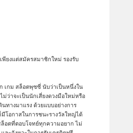
น เพียงแต่สมัครสมาชิกใหม่ รองรับ
กม สล็อตพุซซี่ นับว่าเป็นหนึ่งใน
ไม่ว่าจะเป็นนักเสี่ยงดวงมือใหม่หรือ
ลังเดินทางมาแรง ด้วยแบบอย่างการ
 และก็มีโอกาสในการชนะรางวัลใหญ่ได้
สล็อตที่ตอบโจทย์ทุกความอยาก ไม่
และจังหวะในการรับเครดิตฟรี