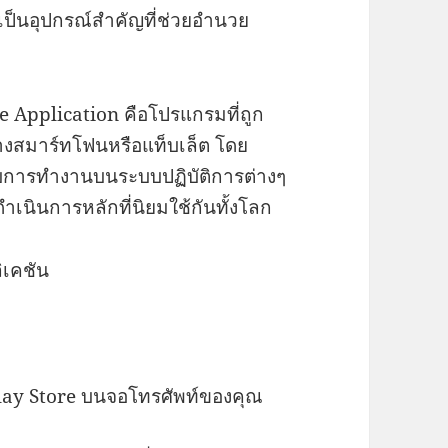
งเป็นอุปกรณ์สำคัญที่ช่วยอำนวย
e Application คือโปรแกรมที่ถูก
่างสมาร์ทโฟนหรือแท็บเล็ต โดย
ับการทำงานบนระบบปฏิบัติการต่างๆ
ำเนินการหลักที่นิยมใช้กันทั้งโลก
ิเคชัน
 Play Store บนจอโทรศัพท์ของคุณ