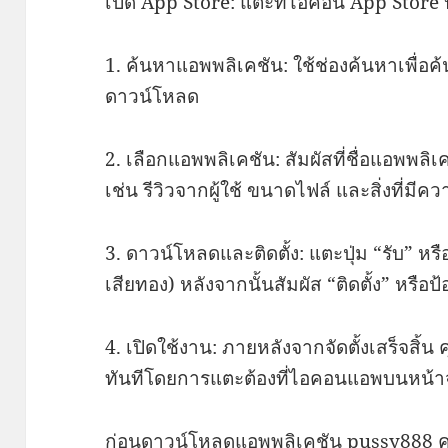
เปิด App Store: แตะที่ไอคอน App Stor
1. ค้นหาแอพพลิเคชัน: ใช้ช่องค้นหาเพื่อ
ดาวน์โหลด
2. เลือกแอพพลิเคชัน: สัมผัสที่ชื่อแอพพลิเค
เช่น รีวิวจากผู้ใช้ ขนาดไฟล์ และสิ่งที่ม
3. ดาวน์โหลดและติดตั้ง: แตะปุ่ม “รับ” หรือ
เสียทอง) หลังจากนั้นสัมผัส “ติดตั้ง” หรื
4. เปิดใช้งาน: ภายหลังจากจัดตั้งเสร็จสิ
ทันทีโดยการแตะต้องที่ไอคอนแอพบนหน้า
ก่อนดาวน์โหลดแอพพลิเคชัน pussy888 ควรจ